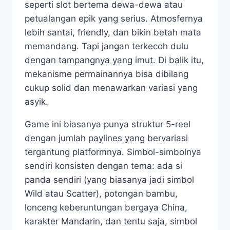
seperti slot bertema dewa-dewa atau
petualangan epik yang serius. Atmosfernya
lebih santai, friendly, dan bikin betah mata
memandang. Tapi jangan terkecoh dulu
dengan tampangnya yang imut. Di balik itu,
mekanisme permainannya bisa dibilang
cukup solid dan menawarkan variasi yang
asyik.
Game ini biasanya punya struktur 5-reel
dengan jumlah paylines yang bervariasi
tergantung platformnya. Simbol-simbolnya
sendiri konsisten dengan tema: ada si
panda sendiri (yang biasanya jadi simbol
Wild atau Scatter), potongan bambu,
lonceng keberuntungan bergaya China,
karakter Mandarin, dan tentu saja, simbol