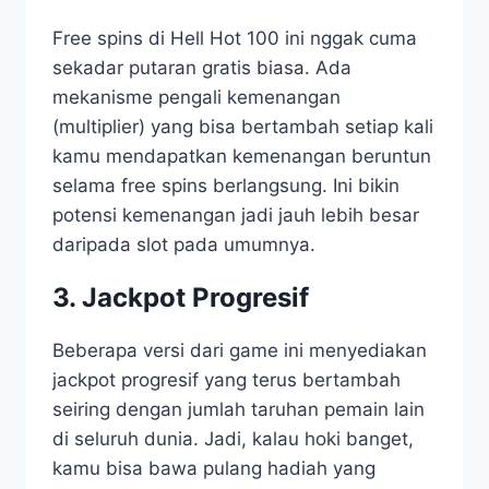
Free spins di Hell Hot 100 ini nggak cuma
sekadar putaran gratis biasa. Ada
mekanisme pengali kemenangan
(multiplier) yang bisa bertambah setiap kali
kamu mendapatkan kemenangan beruntun
selama free spins berlangsung. Ini bikin
potensi kemenangan jadi jauh lebih besar
daripada slot pada umumnya.
3. Jackpot Progresif
Beberapa versi dari game ini menyediakan
jackpot progresif yang terus bertambah
seiring dengan jumlah taruhan pemain lain
di seluruh dunia. Jadi, kalau hoki banget,
kamu bisa bawa pulang hadiah yang