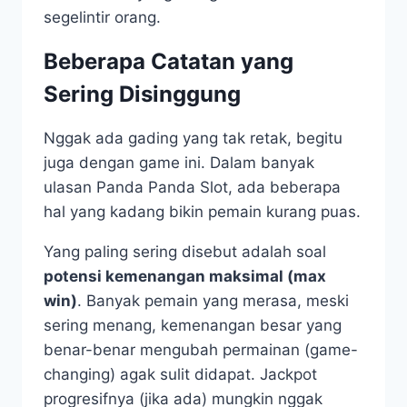
segelintir orang.
Beberapa Catatan yang
Sering Disinggung
Nggak ada gading yang tak retak, begitu
juga dengan game ini. Dalam banyak
ulasan Panda Panda Slot, ada beberapa
hal yang kadang bikin pemain kurang puas.
Yang paling sering disebut adalah soal
potensi kemenangan maksimal (max
win)
. Banyak pemain yang merasa, meski
sering menang, kemenangan besar yang
benar-benar mengubah permainan (game-
changing) agak sulit didapat. Jackpot
progresifnya (jika ada) mungkin nggak