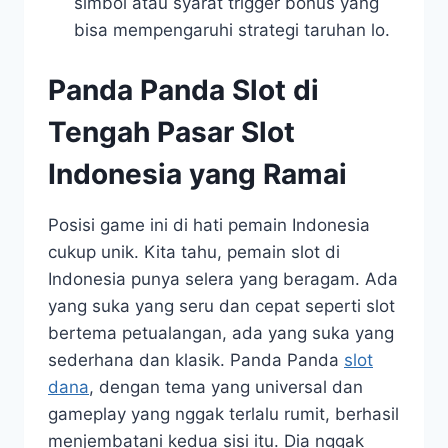
simbol atau syarat trigger bonus yang
bisa mempengaruhi strategi taruhan lo.
Panda Panda Slot di
Tengah Pasar Slot
Indonesia yang Ramai
Posisi game ini di hati pemain Indonesia
cukup unik. Kita tahu, pemain slot di
Indonesia punya selera yang beragam. Ada
yang suka yang seru dan cepat seperti slot
bertema petualangan, ada yang suka yang
sederhana dan klasik. Panda Panda
slot
dana
, dengan tema yang universal dan
gameplay yang nggak terlalu rumit, berhasil
menjembatani kedua sisi itu. Dia nggak