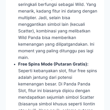
seringkali berfungsi sebagai Wild. Yang
menarik, kadang fitur ini datang dengan
multiplier. Jadi, selain bisa
menggantikan simbol lain (kecuali
Scatter), kombinasi yang melibatkan
Wild Panda bisa memberikan
kemenangan yang dilipatgandakan. Ini
moment yang paling ditunggu pas lagi
main.
Free Spins Mode (Putaran Gratis):
Seperti kebanyakan slot, fitur free spins
adalah jantung dari potensi
kemenangan besar. Di Panda Panda
Slot, fitur ini biasanya dipicu dengan
mendapatkan sejumlah simbol Scatter
(biasanya simbol khusus seperti liontin