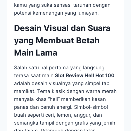
kamu yang suka sensasi taruhan dengan
potensi kemenangan yang lumayan.
Desain Visual dan Suara
yang Membuat Betah
Main Lama
Salah satu hal pertama yang langsung
terasa saat main
Slot Review Hell Hot 100
adalah desain visualnya yang simpel tapi
memikat. Tema klasik dengan warna merah
menyala khas “hell” memberikan kesan
panas dan penuh energi. Simbol-simbol
buah seperti ceri, lemon, anggur, dan
semangka tampil dengan grafis yang jernih
dan tajam. Ditambah dengan latar