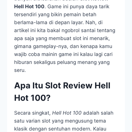
Hell Hot 100
. Game ini punya daya tarik
tersendiri yang bikin pemain betah
berlama-lama di depan layar. Nah, di
artikel ini kita bakal ngobrol santai tentang
apa saja yang membuat slot ini menarik,
gimana gameplay-nya, dan kenapa kamu
wajib coba mainin game ini kalau lagi cari
hiburan sekaligus peluang menang yang
seru.
Apa Itu Slot Review Hell
Hot 100?
Secara singkat,
Hell Hot 100
adalah salah
satu varian slot yang mengusung tema
klasik dengan sentuhan modern. Kalau