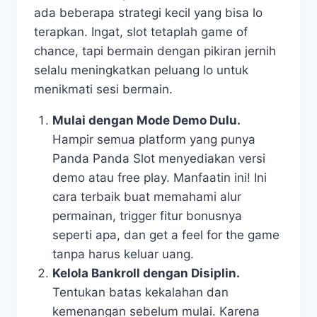
ada beberapa strategi kecil yang bisa lo
terapkan. Ingat, slot tetaplah game of
chance, tapi bermain dengan pikiran jernih
selalu meningkatkan peluang lo untuk
menikmati sesi bermain.
Mulai dengan Mode Demo Dulu.
Hampir semua platform yang punya
Panda Panda Slot menyediakan versi
demo atau free play. Manfaatin ini! Ini
cara terbaik buat memahami alur
permainan, trigger fitur bonusnya
seperti apa, dan get a feel for the game
tanpa harus keluar uang.
Kelola Bankroll dengan Disiplin.
Tentukan batas kekalahan dan
kemenangan sebelum mulai. Karena