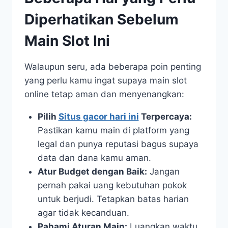
Diperhatikan Sebelum
Main Slot Ini
Walaupun seru, ada beberapa poin penting
yang perlu kamu ingat supaya main slot
online tetap aman dan menyenangkan:
Pilih
Situs gacor hari ini
Terpercaya:
Pastikan kamu main di platform yang
legal dan punya reputasi bagus supaya
data dan dana kamu aman.
Atur Budget dengan Baik:
Jangan
pernah pakai uang kebutuhan pokok
untuk berjudi. Tetapkan batas harian
agar tidak kecanduan.
Pahami Aturan Main:
Luangkan waktu