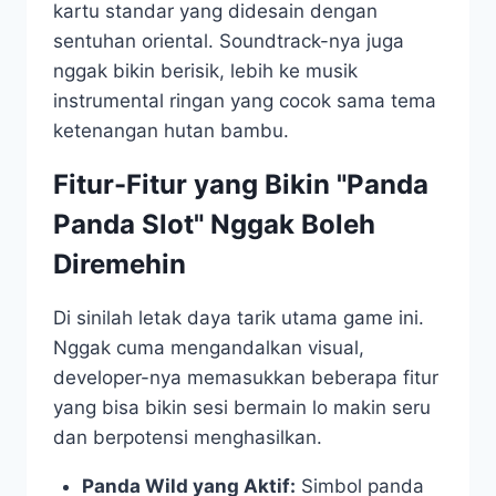
kartu standar yang didesain dengan
sentuhan oriental. Soundtrack-nya juga
nggak bikin berisik, lebih ke musik
instrumental ringan yang cocok sama tema
ketenangan hutan bambu.
Fitur-Fitur yang Bikin "Panda
Panda Slot" Nggak Boleh
Diremehin
Di sinilah letak daya tarik utama game ini.
Nggak cuma mengandalkan visual,
developer-nya memasukkan beberapa fitur
yang bisa bikin sesi bermain lo makin seru
dan berpotensi menghasilkan.
Panda Wild yang Aktif:
Simbol panda