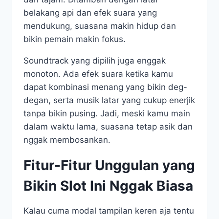
belakang api dan efek suara yang
mendukung, suasana makin hidup dan
bikin pemain makin fokus.
Soundtrack yang dipilih juga enggak
monoton. Ada efek suara ketika kamu
dapat kombinasi menang yang bikin deg-
degan, serta musik latar yang cukup enerjik
tanpa bikin pusing. Jadi, meski kamu main
dalam waktu lama, suasana tetap asik dan
nggak membosankan.
Fitur-Fitur Unggulan yang
Bikin Slot Ini Nggak Biasa
Kalau cuma modal tampilan keren aja tentu