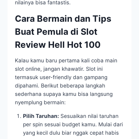
nilainya bisa fantastis.
Cara Bermain dan Tips
Buat Pemula di Slot
Review Hell Hot 100
Kalau kamu baru pertama kali coba main
slot online, jangan khawatir. Slot ini
termasuk user-friendly dan gampang
dipahami. Berikut beberapa langkah
sederhana supaya kamu bisa langsung
nyemplung bermain:
Pilih Taruhan:
Sesuaikan nilai taruhan
per spin sesuai budget kamu. Mulai dari
yang kecil dulu biar nggak cepat habis