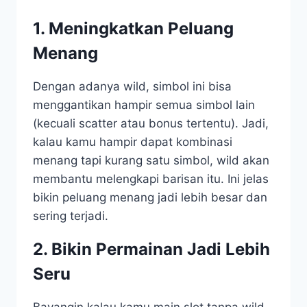
1. Meningkatkan Peluang
Menang
Dengan adanya wild, simbol ini bisa
menggantikan hampir semua simbol lain
(kecuali scatter atau bonus tertentu). Jadi,
kalau kamu hampir dapat kombinasi
menang tapi kurang satu simbol, wild akan
membantu melengkapi barisan itu. Ini jelas
bikin peluang menang jadi lebih besar dan
sering terjadi.
2. Bikin Permainan Jadi Lebih
Seru