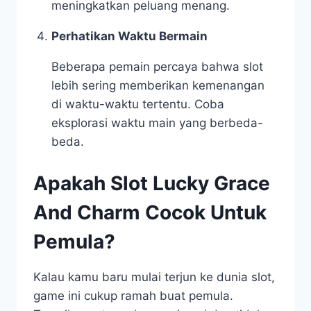
meningkatkan peluang menang.
Perhatikan Waktu Bermain
Beberapa pemain percaya bahwa slot
lebih sering memberikan kemenangan
di waktu-waktu tertentu. Coba
eksplorasi waktu main yang berbeda-
beda.
Apakah Slot Lucky Grace
And Charm Cocok Untuk
Pemula?
Kalau kamu baru mulai terjun ke dunia slot,
game ini cukup ramah buat pemula.