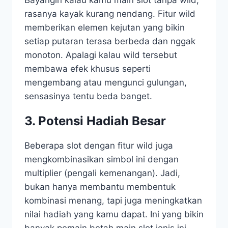
Bayangin kalau kamu main slot tanpa wild,
rasanya kayak kurang nendang. Fitur wild
memberikan elemen kejutan yang bikin
setiap putaran terasa berbeda dan nggak
monoton. Apalagi kalau wild tersebut
membawa efek khusus seperti
mengembang atau mengunci gulungan,
sensasinya tentu beda banget.
3. Potensi Hadiah Besar
Beberapa slot dengan fitur wild juga
mengkombinasikan simbol ini dengan
multiplier (pengali kemenangan). Jadi,
bukan hanya membantu membentuk
kombinasi menang, tapi juga meningkatkan
nilai hadiah yang kamu dapat. Ini yang bikin