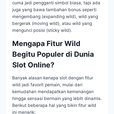
cuma jadi pengganti simbol biasa, tapi ada
juga yang bawa tambahan bonus seperti
mengembang (expanding wild), wild yang
bergerak (moving wild), atau wild yang
mengunci posisi (sticky wild).
Mengapa Fitur Wild
Begitu Populer di Dunia
Slot Online?
Banyak alasan kenapa slot dengan fitur
wild jadi favorit pemain, mulai dari
kemudahan mendapatkan kemenangan
hingga sensasi bermain yang lebih dinamis.
Berikut beberapa hal yang bikin fitur wild
ini menarik: