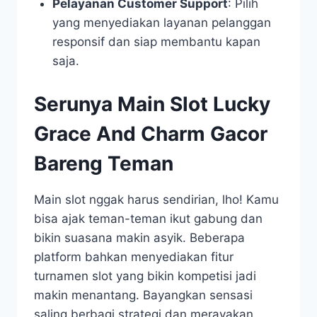
Pelayanan Customer Support
: Pilih
yang menyediakan layanan pelanggan
responsif dan siap membantu kapan
saja.
Serunya Main Slot Lucky
Grace And Charm Gacor
Bareng Teman
Main slot nggak harus sendirian, lho! Kamu
bisa ajak teman-teman ikut gabung dan
bikin suasana makin asyik. Beberapa
platform bahkan menyediakan fitur
turnamen slot yang bikin kompetisi jadi
makin menantang. Bayangkan sensasi
saling berbagi strategi dan merayakan