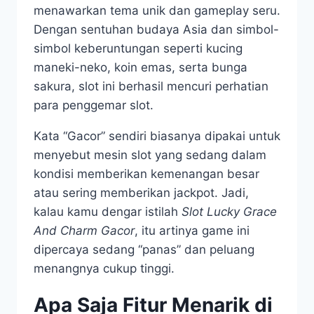
menawarkan tema unik dan gameplay seru.
Dengan sentuhan budaya Asia dan simbol-
simbol keberuntungan seperti kucing
maneki-neko, koin emas, serta bunga
sakura, slot ini berhasil mencuri perhatian
para penggemar slot.
Kata “Gacor” sendiri biasanya dipakai untuk
menyebut mesin slot yang sedang dalam
kondisi memberikan kemenangan besar
atau sering memberikan jackpot. Jadi,
kalau kamu dengar istilah
Slot Lucky Grace
And Charm Gacor
, itu artinya game ini
dipercaya sedang “panas” dan peluang
menangnya cukup tinggi.
Apa Saja Fitur Menarik di