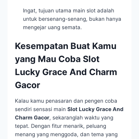
Ingat, tujuan utama main slot adalah
untuk bersenang-senang, bukan hanya
mengejar uang semata.
Kesempatan Buat Kamu
yang Mau Coba Slot
Lucky Grace And Charm
Gacor
Kalau kamu penasaran dan pengen coba
sendiri sensasi main
Slot Lucky Grace And
Charm Gacor
, sekaranglah waktu yang
tepat. Dengan fitur menarik, peluang
menang yang menggoda, dan tema yang