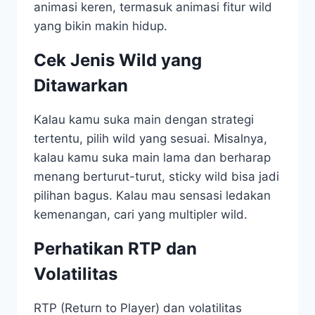
animasi keren, termasuk animasi fitur wild
yang bikin makin hidup.
Cek Jenis Wild yang
Ditawarkan
Kalau kamu suka main dengan strategi
tertentu, pilih wild yang sesuai. Misalnya,
kalau kamu suka main lama dan berharap
menang berturut-turut, sticky wild bisa jadi
pilihan bagus. Kalau mau sensasi ledakan
kemenangan, cari yang multipler wild.
Perhatikan RTP dan
Volatilitas
RTP (Return to Player) dan volatilitas