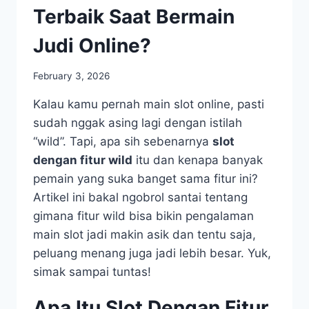
Terbaik Saat Bermain
Judi Online?
February 3, 2026
Kalau kamu pernah main slot online, pasti
sudah nggak asing lagi dengan istilah
“wild”. Tapi, apa sih sebenarnya
slot
dengan fitur wild
itu dan kenapa banyak
pemain yang suka banget sama fitur ini?
Artikel ini bakal ngobrol santai tentang
gimana fitur wild bisa bikin pengalaman
main slot jadi makin asik dan tentu saja,
peluang menang juga jadi lebih besar. Yuk,
simak sampai tuntas!
Apa Itu Slot Dengan Fitur