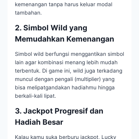
kemenangan tanpa harus keluar modal
tambahan.
2. Simbol Wild yang
Memudahkan Kemenangan
Simbol wild berfungsi menggantikan simbol
lain agar kombinasi menang lebih mudah
terbentuk. Di game ini, wild juga terkadang
muncul dengan pengali (multiplier) yang
bisa melipatgandakan hadiahmu hingga
berkali-kali lipat.
3. Jackpot Progresif dan
Hadiah Besar
Kalau kamu suka berburu jackpot, Lucky