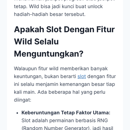
tetap. Wild bisa jadi kunci buat unlock
hadiah-hadiah besar tersebut.
Apakah Slot Dengan Fitur
Wild Selalu
Menguntungkan?
Walaupun fitur wild memberikan banyak
keuntungan, bukan berarti
slot
dengan fitur
ini selalu menjamin kemenangan besar tiap
kali main. Ada beberapa hal yang perlu
diingat:
Keberuntungan Tetap Faktor Utama:
Slot adalah permainan berbasis RNG
(Random Number Generator), jadi hasil