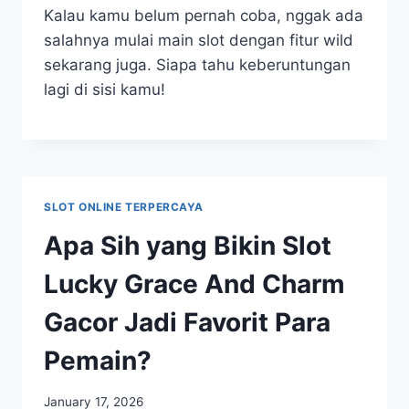
Kalau kamu belum pernah coba, nggak ada
salahnya mulai main slot dengan fitur wild
sekarang juga. Siapa tahu keberuntungan
lagi di sisi kamu!
SLOT ONLINE TERPERCAYA
Apa Sih yang Bikin Slot
Lucky Grace And Charm
Gacor Jadi Favorit Para
Pemain?
January 17, 2026