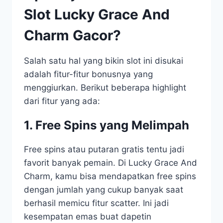
Slot Lucky Grace And
Charm Gacor?
Salah satu hal yang bikin slot ini disukai
adalah fitur-fitur bonusnya yang
menggiurkan. Berikut beberapa highlight
dari fitur yang ada:
1. Free Spins yang Melimpah
Free spins atau putaran gratis tentu jadi
favorit banyak pemain. Di Lucky Grace And
Charm, kamu bisa mendapatkan free spins
dengan jumlah yang cukup banyak saat
berhasil memicu fitur scatter. Ini jadi
kesempatan emas buat dapetin