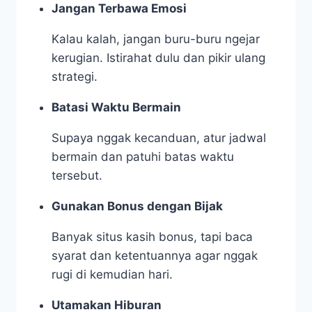
Jangan Terbawa Emosi
Kalau kalah, jangan buru-buru ngejar
kerugian. Istirahat dulu dan pikir ulang
strategi.
Batasi Waktu Bermain
Supaya nggak kecanduan, atur jadwal
bermain dan patuhi batas waktu
tersebut.
Gunakan Bonus dengan Bijak
Banyak situs kasih bonus, tapi baca
syarat dan ketentuannya agar nggak
rugi di kemudian hari.
Utamakan Hiburan