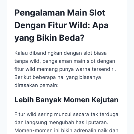
Pengalaman Main Slot
Dengan Fitur Wild: Apa
yang Bikin Beda?
Kalau dibandingkan dengan slot biasa
tanpa wild, pengalaman main slot dengan
fitur wild memang punya warna tersendiri.
Berikut beberapa hal yang biasanya
dirasakan pemain:
Lebih Banyak Momen Kejutan
Fitur wild sering muncul secara tak terduga
dan langsung mengubah hasil putaran.
Momen-momen ini bikin adrenalin naik dan