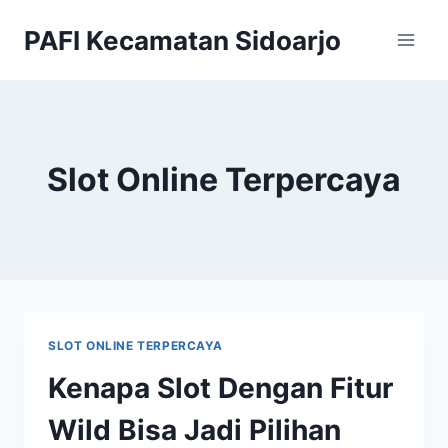
Skip
PAFI Kecamatan Sidoarjo
to
content
Slot Online Terpercaya
SLOT ONLINE TERPERCAYA
Kenapa Slot Dengan Fitur
Wild Bisa Jadi Pilihan