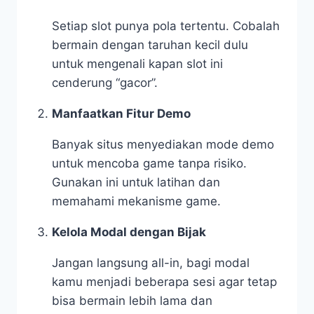
Setiap slot punya pola tertentu. Cobalah
bermain dengan taruhan kecil dulu
untuk mengenali kapan slot ini
cenderung “gacor”.
Manfaatkan Fitur Demo
Banyak situs menyediakan mode demo
untuk mencoba game tanpa risiko.
Gunakan ini untuk latihan dan
memahami mekanisme game.
Kelola Modal dengan Bijak
Jangan langsung all-in, bagi modal
kamu menjadi beberapa sesi agar tetap
bisa bermain lebih lama dan