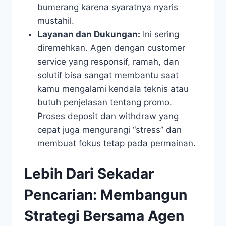
bumerang karena syaratnya nyaris
mustahil.
Layanan dan Dukungan:
Ini sering
diremehkan. Agen dengan customer
service yang responsif, ramah, dan
solutif bisa sangat membantu saat
kamu mengalami kendala teknis atau
butuh penjelasan tentang promo.
Proses deposit dan withdraw yang
cepat juga mengurangi “stress” dan
membuat fokus tetap pada permainan.
Lebih Dari Sekadar
Pencarian: Membangun
Strategi Bersama Agen