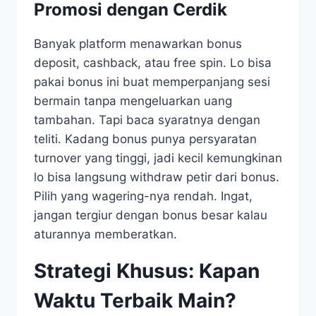
Promosi dengan Cerdik
Banyak platform menawarkan bonus
deposit, cashback, atau free spin. Lo bisa
pakai bonus ini buat memperpanjang sesi
bermain tanpa mengeluarkan uang
tambahan. Tapi baca syaratnya dengan
teliti. Kadang bonus punya persyaratan
turnover yang tinggi, jadi kecil kemungkinan
lo bisa langsung withdraw petir dari bonus.
Pilih yang wagering-nya rendah. Ingat,
jangan tergiur dengan bonus besar kalau
aturannya memberatkan.
Strategi Khusus: Kapan
Waktu Terbaik Main?