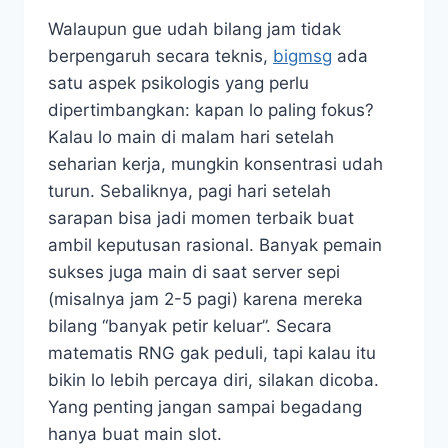
Walaupun gue udah bilang jam tidak
berpengaruh secara teknis,
bigmsg
ada
satu aspek psikologis yang perlu
dipertimbangkan: kapan lo paling fokus?
Kalau lo main di malam hari setelah
seharian kerja, mungkin konsentrasi udah
turun. Sebaliknya, pagi hari setelah
sarapan bisa jadi momen terbaik buat
ambil keputusan rasional. Banyak pemain
sukses juga main di saat server sepi
(misalnya jam 2-5 pagi) karena mereka
bilang “banyak petir keluar”. Secara
matematis RNG gak peduli, tapi kalau itu
bikin lo lebih percaya diri, silakan dicoba.
Yang penting jangan sampai begadang
hanya buat main slot.