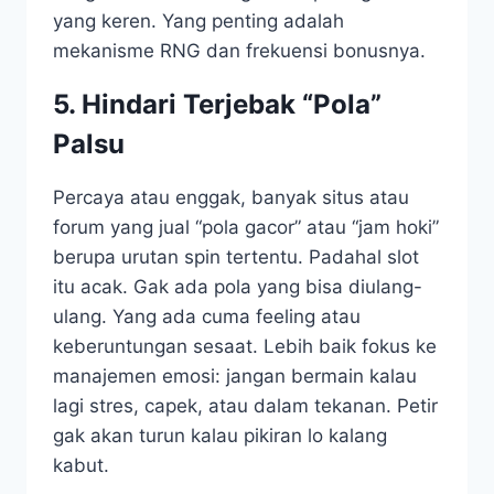
yang keren. Yang penting adalah
mekanisme RNG dan frekuensi bonusnya.
5. Hindari Terjebak “Pola”
Palsu
Percaya atau enggak, banyak situs atau
forum yang jual “pola gacor” atau “jam hoki”
berupa urutan spin tertentu. Padahal slot
itu acak. Gak ada pola yang bisa diulang-
ulang. Yang ada cuma feeling atau
keberuntungan sesaat. Lebih baik fokus ke
manajemen emosi: jangan bermain kalau
lagi stres, capek, atau dalam tekanan. Petir
gak akan turun kalau pikiran lo kalang
kabut.