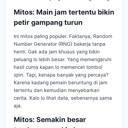
Mitos: Main jam tertentu bikin
petir gampang turun
Ini mitos paling populer. Faktanya, Random
Number Generator (RNG) bekerja tanpa
henti. Gak ada jam khusus yang bikin
peluang lo lebih besar. Yang memengaruhi
hasil cuma kapan lo memencet tombol
spin. Tapi, kenapa banyak yang percaya?
Karena kadang pemain beruntung di jam
tertentu dan kemudian menyebarkan
cerita. Kalo lo lihat data, sebenarnya sama
aja.
Mitos: Semakin besar