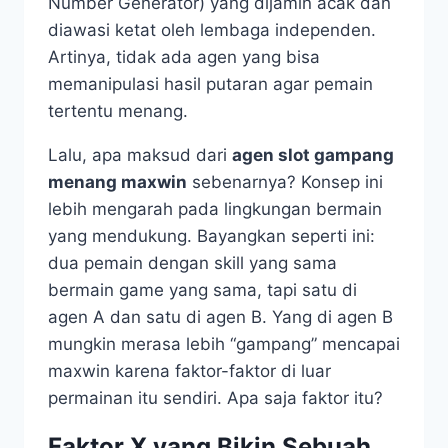
Number Generator) yang dijamin acak dan
diawasi ketat oleh lembaga independen.
Artinya, tidak ada agen yang bisa
memanipulasi hasil putaran agar pemain
tertentu menang.
Lalu, apa maksud dari
agen slot gampang
menang maxwin
sebenarnya? Konsep ini
lebih mengarah pada lingkungan bermain
yang mendukung. Bayangkan seperti ini:
dua pemain dengan skill yang sama
bermain game yang sama, tapi satu di
agen A dan satu di agen B. Yang di agen B
mungkin merasa lebih “gampang” mencapai
maxwin karena faktor-faktor di luar
permainan itu sendiri. Apa saja faktor itu?
Faktor X yang Bikin Sebuah