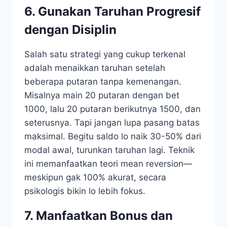
6. Gunakan Taruhan Progresif
dengan Disiplin
Salah satu strategi yang cukup terkenal
adalah menaikkan taruhan setelah
beberapa putaran tanpa kemenangan.
Misalnya main 20 putaran dengan bet
1000, lalu 20 putaran berikutnya 1500, dan
seterusnya. Tapi jangan lupa pasang batas
maksimal. Begitu saldo lo naik 30-50% dari
modal awal, turunkan taruhan lagi. Teknik
ini memanfaatkan teori mean reversion—
meskipun gak 100% akurat, secara
psikologis bikin lo lebih fokus.
7. Manfaatkan Bonus dan