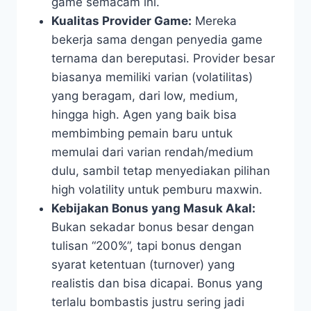
game semacam ini.
Kualitas Provider Game:
Mereka
bekerja sama dengan penyedia game
ternama dan bereputasi. Provider besar
biasanya memiliki varian (volatilitas)
yang beragam, dari low, medium,
hingga high. Agen yang baik bisa
membimbing pemain baru untuk
memulai dari varian rendah/medium
dulu, sambil tetap menyediakan pilihan
high volatility untuk pemburu maxwin.
Kebijakan Bonus yang Masuk Akal:
Bukan sekadar bonus besar dengan
tulisan “200%”, tapi bonus dengan
syarat ketentuan (turnover) yang
realistis dan bisa dicapai. Bonus yang
terlalu bombastis justru sering jadi