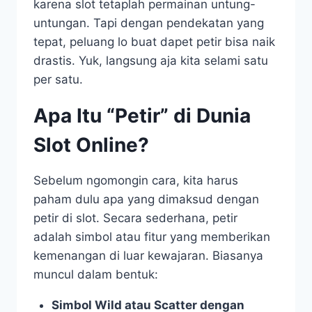
karena slot tetaplah permainan untung-
untungan. Tapi dengan pendekatan yang
tepat, peluang lo buat dapet petir bisa naik
drastis. Yuk, langsung aja kita selami satu
per satu.
Apa Itu “Petir” di Dunia
Slot Online?
Sebelum ngomongin cara, kita harus
paham dulu apa yang dimaksud dengan
petir di slot. Secara sederhana, petir
adalah simbol atau fitur yang memberikan
kemenangan di luar kewajaran. Biasanya
muncul dalam bentuk:
Simbol Wild atau Scatter dengan