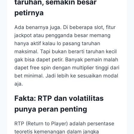
taruhan, semakin besar
petirnya
Ada benarnya juga. Di beberapa slot, fitur
jackpot atau pengganda besar memang
hanya aktif kalau lo pasang taruhan
maksimal. Tapi bukan berarti taruhan kecil
gak bisa dapet petir. Banyak pemain malah
dapet free spin dengan multiplier tinggi dari
bet minimal. Jadi lebih ke sesuaikan modal
aja.
Fakta: RTP dan volatilitas
punya peran penting
RTP (Return to Player) adalah persentase
teoretis kemenangan dalam jangka