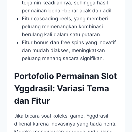
terjamin keadilannya, sehingga hasil
permainan benar-benar acak dan adil.
Fitur cascading reels, yang memberi
peluang memenangkan kombinasi
berulang kali dalam satu putaran.
Fitur bonus dan free spins yang inovatif
dan mudah diakses, meningkatkan
peluang menang secara signifikan.
Portofolio Permainan Slot
Yggdrasil: Variasi Tema
dan Fitur
Jika bicara soal koleksi game, Yggdrasil
dikenal karena inovasinya yang tiada henti.
Mereka menawarkan berbagai judul yang