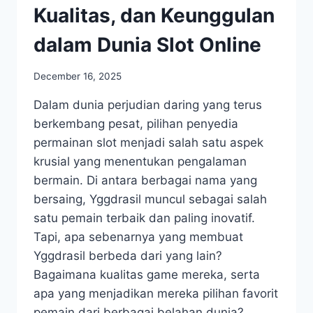
Kualitas, dan Keunggulan
dalam Dunia Slot Online
December 16, 2025
Dalam dunia perjudian daring yang terus
berkembang pesat, pilihan penyedia
permainan slot menjadi salah satu aspek
krusial yang menentukan pengalaman
bermain. Di antara berbagai nama yang
bersaing, Yggdrasil muncul sebagai salah
satu pemain terbaik dan paling inovatif.
Tapi, apa sebenarnya yang membuat
Yggdrasil berbeda dari yang lain?
Bagaimana kualitas game mereka, serta
apa yang menjadikan mereka pilihan favorit
pemain dari berbagai belahan dunia?