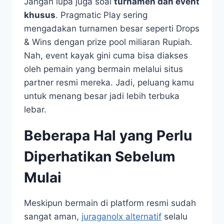
Jangan lupa juga soal
turnamen dan event
khusus
. Pragmatic Play sering
mengadakan turnamen besar seperti Drops
& Wins dengan prize pool miliaran Rupiah.
Nah, event kayak gini cuma bisa diakses
oleh pemain yang bermain melalui situs
partner resmi mereka. Jadi, peluang kamu
untuk menang besar jadi lebih terbuka
lebar.
Beberapa Hal yang Perlu
Diperhatikan Sebelum
Mulai
Meskipun bermain di platform resmi sudah
sangat aman,
juraganolx alternatif
selalu