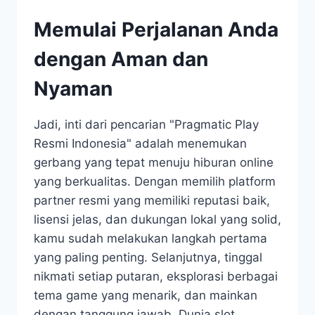
Memulai Perjalanan Anda
dengan Aman dan
Nyaman
Jadi, inti dari pencarian "Pragmatic Play
Resmi Indonesia" adalah menemukan
gerbang yang tepat menuju hiburan online
yang berkualitas. Dengan memilih platform
partner resmi yang memiliki reputasi baik,
lisensi jelas, dan dukungan lokal yang solid,
kamu sudah melakukan langkah pertama
yang paling penting. Selanjutnya, tinggal
nikmati setiap putaran, eksplorasi berbagai
tema game yang menarik, dan mainkan
dengan tanggung jawab. Dunia slot