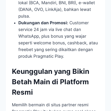
lokal (BCA, Mandiri, BNI, BRI), e-wallet
(DANA, OVO, LinkAja), bahkan lewat
pulsa.
Dukungan dan Promosi:
Customer
service 24 jam via live chat dan
WhatsApp, plus bonus yang wajar
seperti welcome bonus, cashback, atau
freebet yang sering dikaitkan dengan
produk Pragmatic Play.
Keunggulan yang Bikin
Betah Main di Platform
Resmi
Memilih bermain di situs partner resmi