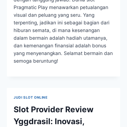
Pragmatic Play menawarkan petualangan
visual dan peluang yang seru. Yang
terpenting, jadikan ini sebagai bagian dari
hiburan semata, di mana kesenangan
dalam bermain adalah hadiah utamanya,
dan kemenangan finansial adalah bonus
yang menyenangkan. Selamat bermain dan
semoga beruntung!
JUDI SLOT ONLINE
Slot Provider Review
Yggdrasil: Inovasi,