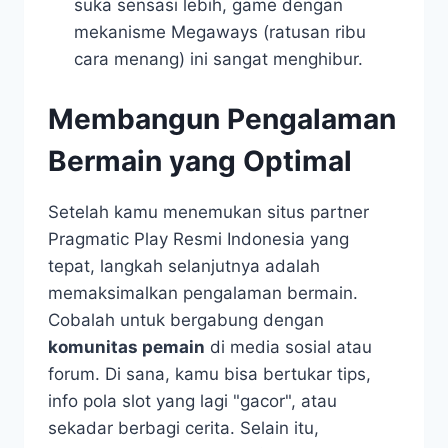
suka sensasi lebih, game dengan
mekanisme Megaways (ratusan ribu
cara menang) ini sangat menghibur.
Membangun Pengalaman
Bermain yang Optimal
Setelah kamu menemukan situs partner
Pragmatic Play Resmi Indonesia yang
tepat, langkah selanjutnya adalah
memaksimalkan pengalaman bermain.
Cobalah untuk bergabung dengan
komunitas pemain
di media sosial atau
forum. Di sana, kamu bisa bertukar tips,
info pola slot yang lagi "gacor", atau
sekadar berbagi cerita. Selain itu,