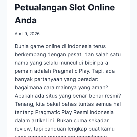
Petualangan Slot Online
Anda
April 9, 2026
Dunia game online di Indonesia terus
berkembang dengan pesat, dan salah satu
nama yang selalu muncul di bibir para
pemain adalah Pragmatic Play. Tapi, ada
banyak pertanyaan yang beredar:
bagaimana cara mainnya yang aman?
Apakah ada situs yang benar-benar resmi?
Tenang, kita bakal bahas tuntas semua hal
tentang Pragmatic Play Resmi Indonesia
dalam artikel ini. Bukan cuma sekadar
review, tapi panduan lengkap buat kamu