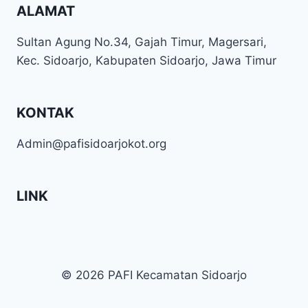
ALAMAT
Sultan Agung No.34, Gajah Timur, Magersari,
Kec. Sidoarjo, Kabupaten Sidoarjo, Jawa Timur
KONTAK
Admin@pafisidoarjokot.org
LINK
© 2026 PAFI Kecamatan Sidoarjo