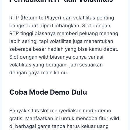
RTP (Return to Player) dan volatilitas penting
banget buat dipertimbangkan. Slot dengan
RTP tinggi biasanya memberi peluang menang
lebih sering, tapi volatilitas juga menentukan
seberapa besar hadiah yang bisa kamu dapat.
Slot dengan wild biasanya punya variasi
volatilitas yang beragam, jadi sesuaikan
dengan gaya main kamu.
Coba Mode Demo Dulu
Banyak situs slot menyediakan mode demo
gratis. Manfaatkan ini untuk mencoba fitur wild
di berbagai game tanpa harus keluar uang