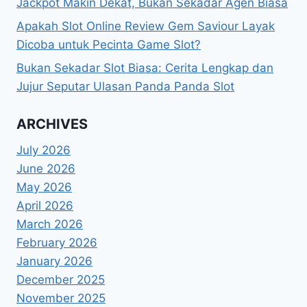
Jackpot Makin Dekat, Bukan Sekadar Agen Biasa
Apakah Slot Online Review Gem Saviour Layak
Dicoba untuk Pecinta Game Slot?
Bukan Sekadar Slot Biasa: Cerita Lengkap dan
Jujur Seputar Ulasan Panda Panda Slot
ARCHIVES
July 2026
June 2026
May 2026
April 2026
March 2026
February 2026
January 2026
December 2025
November 2025