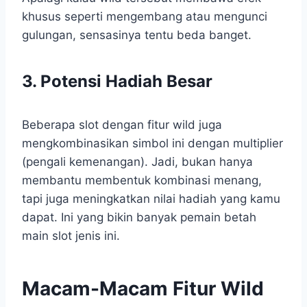
khusus seperti mengembang atau mengunci
gulungan, sensasinya tentu beda banget.
3. Potensi Hadiah Besar
Beberapa slot dengan fitur wild juga
mengkombinasikan simbol ini dengan multiplier
(pengali kemenangan). Jadi, bukan hanya
membantu membentuk kombinasi menang,
tapi juga meningkatkan nilai hadiah yang kamu
dapat. Ini yang bikin banyak pemain betah
main slot jenis ini.
Macam-Macam Fitur Wild