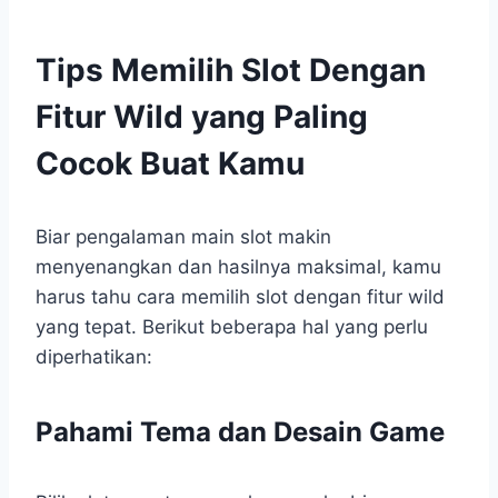
Tips Memilih Slot Dengan
Fitur Wild yang Paling
Cocok Buat Kamu
Biar pengalaman main slot makin
menyenangkan dan hasilnya maksimal, kamu
harus tahu cara memilih slot dengan fitur wild
yang tepat. Berikut beberapa hal yang perlu
diperhatikan:
Pahami Tema dan Desain Game