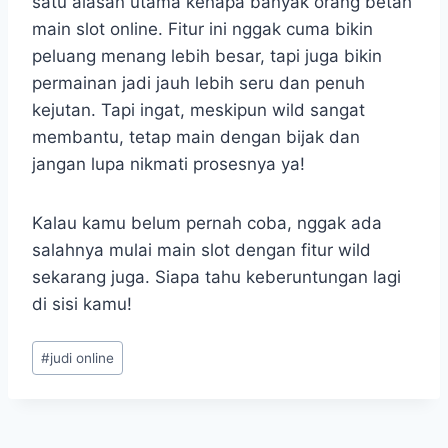
satu alasan utama kenapa banyak orang betah
main slot online. Fitur ini nggak cuma bikin
peluang menang lebih besar, tapi juga bikin
permainan jadi jauh lebih seru dan penuh
kejutan. Tapi ingat, meskipun wild sangat
membantu, tetap main dengan bijak dan
jangan lupa nikmati prosesnya ya!
Kalau kamu belum pernah coba, nggak ada
salahnya mulai main slot dengan fitur wild
sekarang juga. Siapa tahu keberuntungan lagi
di sisi kamu!
Post
#
judi online
Tags: