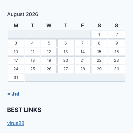
August 2026
M
T
W
T
F
S
S
1
2
3
4
5
6
7
8
9
10
11
12
13
14
15
16
17
18
19
20
21
22
23
24
25
26
27
28
29
30
31
« Jul
BEST LINKS
virus88