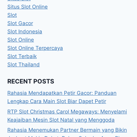
Situs Slot Online
Slot
Slot Gacor
Slot Indonesia
Slot Online
Slot Online Terpercaya
Slot Terbaik
Slot Thailand
RECENT POSTS
Rahasia Mendapatkan Petir Gacor: Panduan
Lengkap Cara Main Slot Biar Dapet Petir
RTP Slot Christmas Carol Megaways: Menyelami
Keajaiban Mesin Slot Natal yang Menggoda
Rahasia Menemukan Partner Bermain yang Bikin