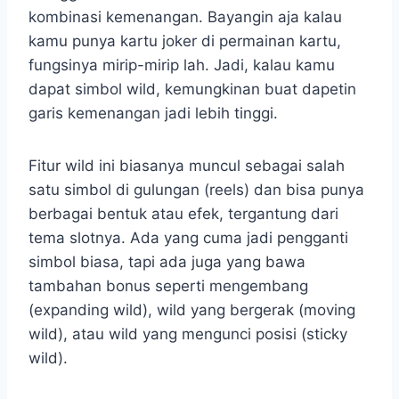
kombinasi kemenangan. Bayangin aja kalau
kamu punya kartu joker di permainan kartu,
fungsinya mirip-mirip lah. Jadi, kalau kamu
dapat simbol wild, kemungkinan buat dapetin
garis kemenangan jadi lebih tinggi.
Fitur wild ini biasanya muncul sebagai salah
satu simbol di gulungan (reels) dan bisa punya
berbagai bentuk atau efek, tergantung dari
tema slotnya. Ada yang cuma jadi pengganti
simbol biasa, tapi ada juga yang bawa
tambahan bonus seperti mengembang
(expanding wild), wild yang bergerak (moving
wild), atau wild yang mengunci posisi (sticky
wild).