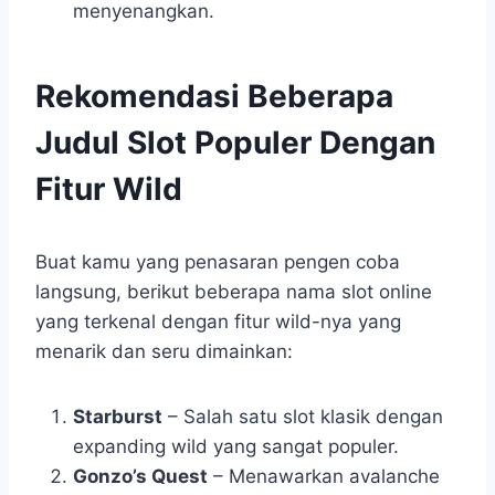
menyenangkan.
Rekomendasi Beberapa
Judul Slot Populer Dengan
Fitur Wild
Buat kamu yang penasaran pengen coba
langsung, berikut beberapa nama slot online
yang terkenal dengan fitur wild-nya yang
menarik dan seru dimainkan:
Starburst
– Salah satu slot klasik dengan
expanding wild yang sangat populer.
Gonzo’s Quest
– Menawarkan avalanche