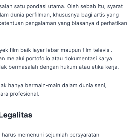
alah satu pondasi utama. Oleh sebab itu, syarat
am dunia perfilman, khususnya bagi artis yang
ketentuan pengalaman yang biasanya diperhatikan
k film baik layar lebar maupun film televisi.
an melalui portofolio atau dokumentasi karya.
 tidak bermasalah dengan hukum atau etika kerja.
dak hanya bermain-main dalam dunia seni,
ra profesional.
 Legalitas
uga harus memenuhi sejumlah persyaratan