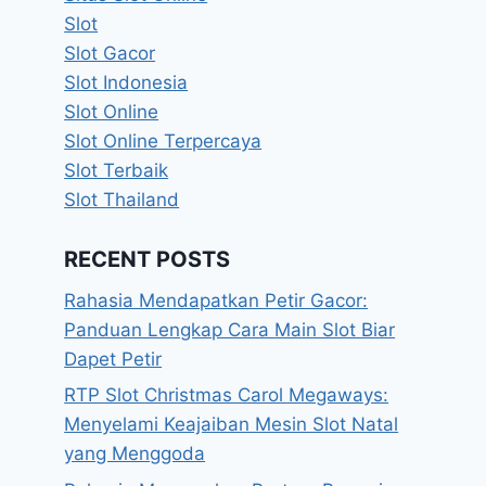
Slot
Slot Gacor
Slot Indonesia
Slot Online
Slot Online Terpercaya
Slot Terbaik
Slot Thailand
RECENT POSTS
Rahasia Mendapatkan Petir Gacor:
Panduan Lengkap Cara Main Slot Biar
Dapet Petir
RTP Slot Christmas Carol Megaways:
Menyelami Keajaiban Mesin Slot Natal
yang Menggoda