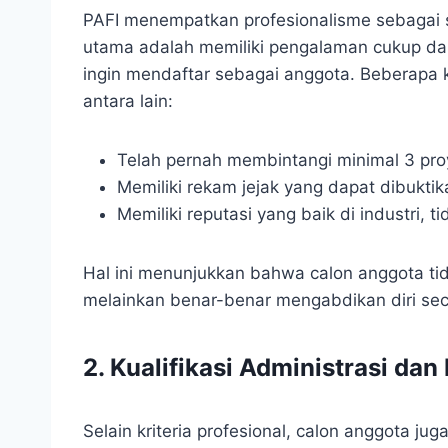
PAFI menempatkan profesionalisme sebagai s
utama adalah memiliki pengalaman cukup dal
ingin mendaftar sebagai anggota. Beberapa 
antara lain:
Telah pernah membintangi minimal 3 proye
Memiliki rekam jejak yang dapat dibuktik
Memiliki reputasi yang baik di industri,
Hal ini menunjukkan bahwa calon anggota ti
melainkan benar-benar mengabdikan diri seca
2. Kualifikasi Administrasi dan
Selain kriteria profesional, calon anggota j