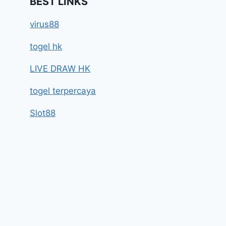
BEST LINKS
virus88
togel hk
LIVE DRAW HK
togel terpercaya
Slot88