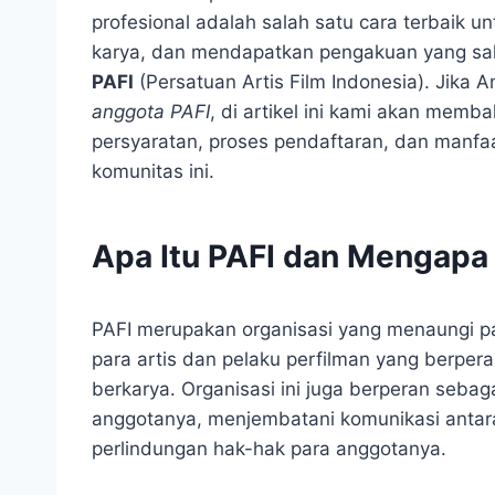
profesional adalah salah satu cara terbaik u
karya, dan mendapatkan pengakuan yang sah.
PAFI
(Persatuan Artis Film Indonesia). Jika
anggota PAFI
, di artikel ini kami akan mem
persyaratan, proses pendaftaran, dan manfaa
komunitas ini.
Apa Itu PAFI dan Mengapa
PAFI merupakan organisasi yang menaungi para
para artis dan pelaku perfilman yang berper
berkarya. Organisasi ini juga berperan seb
anggotanya, menjembatani komunikasi antara
perlindungan hak-hak para anggotanya.