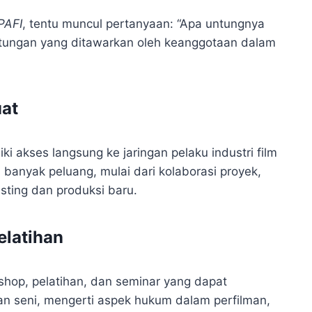
PAFI
, tentu muncul pertanyaan: “Apa untungnya
untungan yang ditawarkan oleh keanggotaan dalam
uat
 akses langsung ke jaringan pelaku industri film
banyak peluang, mulai dari kolaborasi proyek,
asting dan produksi baru.
elatihan
hop, pelatihan, dan seminar yang dapat
seni, mengerti aspek hukum dalam perfilman,