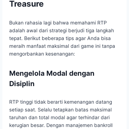
Treasure
Bukan rahasia lagi bahwa memahami RTP
adalah awal dari strategi berjudi tiga langkah
tepat. Berikut beberapa tips agar Anda bisa
meraih manfaat maksimal dari game ini tanpa
mengorbankan kesenangan:
Mengelola Modal dengan
Disiplin
RTP tinggi tidak berarti kemenangan datang
setiap saat. Selalu tetapkan batas maksimal
taruhan dan total modal agar terhindar dari
kerugian besar. Dengan manajemen bankroll