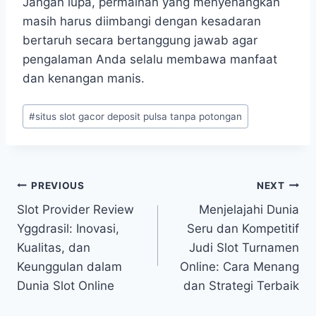
Jangan lupa, permainan yang menyenangkan
masih harus diimbangi dengan kesadaran
bertaruh secara bertanggung jawab agar
pengalaman Anda selalu membawa manfaat
dan kenangan manis.
Post
#
situs slot gacor deposit pulsa tanpa potongan
Tags:
Post
PREVIOUS
NEXT
Slot Provider Review
Menjelajahi Dunia
navigation
Yggdrasil: Inovasi,
Seru dan Kompetitif
Kualitas, dan
Judi Slot Turnamen
Keunggulan dalam
Online: Cara Menang
Dunia Slot Online
dan Strategi Terbaik