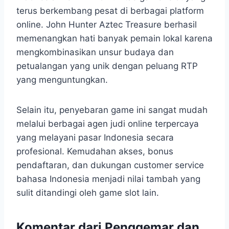
terus berkembang pesat di berbagai platform
online. John Hunter Aztec Treasure berhasil
memenangkan hati banyak pemain lokal karena
mengkombinasikan unsur budaya dan
petualangan yang unik dengan peluang RTP
yang menguntungkan.
Selain itu, penyebaran game ini sangat mudah
melalui berbagai agen judi online terpercaya
yang melayani pasar Indonesia secara
profesional. Kemudahan akses, bonus
pendaftaran, dan dukungan customer service
bahasa Indonesia menjadi nilai tambah yang
sulit ditandingi oleh game slot lain.
Komentar dari Penggemar dan