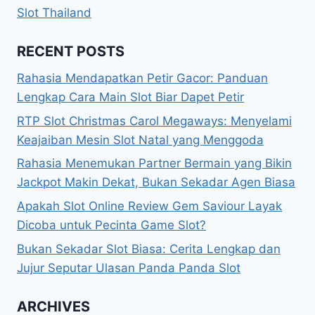
Slot Thailand
RECENT POSTS
Rahasia Mendapatkan Petir Gacor: Panduan
Lengkap Cara Main Slot Biar Dapet Petir
RTP Slot Christmas Carol Megaways: Menyelami
Keajaiban Mesin Slot Natal yang Menggoda
Rahasia Menemukan Partner Bermain yang Bikin
Jackpot Makin Dekat, Bukan Sekadar Agen Biasa
Apakah Slot Online Review Gem Saviour Layak
Dicoba untuk Pecinta Game Slot?
Bukan Sekadar Slot Biasa: Cerita Lengkap dan
Jujur Seputar Ulasan Panda Panda Slot
ARCHIVES