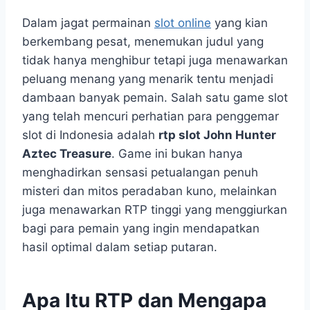
Dalam jagat permainan
slot online
yang kian
berkembang pesat, menemukan judul yang
tidak hanya menghibur tetapi juga menawarkan
peluang menang yang menarik tentu menjadi
dambaan banyak pemain. Salah satu game slot
yang telah mencuri perhatian para penggemar
slot di Indonesia adalah
rtp slot John Hunter
Aztec Treasure
. Game ini bukan hanya
menghadirkan sensasi petualangan penuh
misteri dan mitos peradaban kuno, melainkan
juga menawarkan RTP tinggi yang menggiurkan
bagi para pemain yang ingin mendapatkan
hasil optimal dalam setiap putaran.
Apa Itu RTP dan Mengapa