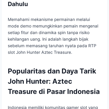
Dahulu
Memahami mekanisme permainan melalui
mode demo memungkinkan pemain mengenal
setiap fitur dan dinamika spin tanpa risiko
kehilangan uang. Ini adalah langkah bijak
sebelum memasang taruhan nyata pada RTP
slot John Hunter Aztec Treasure.
Popularitas dan Daya Tarik
John Hunter: Aztec
Treasure di Pasar Indonesia
Indonesia memiliki komunitas gamer slot yang