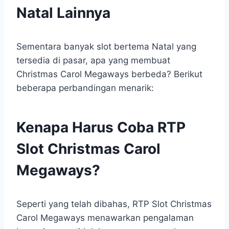
Natal Lainnya
Sementara banyak slot bertema Natal yang
tersedia di pasar, apa yang membuat
Christmas Carol Megaways berbeda? Berikut
beberapa perbandingan menarik:
Kenapa Harus Coba RTP
Slot Christmas Carol
Megaways?
Seperti yang telah dibahas, RTP Slot Christmas
Carol Megaways menawarkan pengalaman