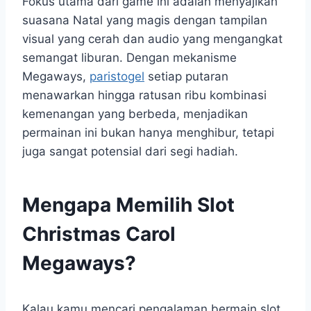
Fokus utama dari game ini adalah menyajikan
suasana Natal yang magis dengan tampilan
visual yang cerah dan audio yang mengangkat
semangat liburan. Dengan mekanisme
Megaways,
paristogel
setiap putaran
menawarkan hingga ratusan ribu kombinasi
kemenangan yang berbeda, menjadikan
permainan ini bukan hanya menghibur, tetapi
juga sangat potensial dari segi hadiah.
Mengapa Memilih Slot
Christmas Carol
Megaways?
Kalau kamu mencari pengalaman bermain slot