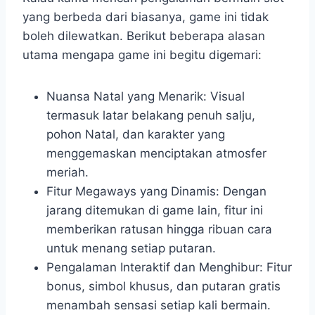
yang berbeda dari biasanya, game ini tidak
boleh dilewatkan. Berikut beberapa alasan
utama mengapa game ini begitu digemari:
Nuansa Natal yang Menarik: Visual
termasuk latar belakang penuh salju,
pohon Natal, dan karakter yang
menggemaskan menciptakan atmosfer
meriah.
Fitur Megaways yang Dinamis: Dengan
jarang ditemukan di game lain, fitur ini
memberikan ratusan hingga ribuan cara
untuk menang setiap putaran.
Pengalaman Interaktif dan Menghibur: Fitur
bonus, simbol khusus, dan putaran gratis
menambah sensasi setiap kali bermain.