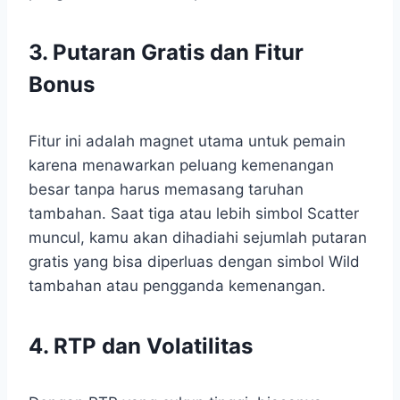
3. Putaran Gratis dan Fitur
Bonus
Fitur ini adalah magnet utama untuk pemain
karena menawarkan peluang kemenangan
besar tanpa harus memasang taruhan
tambahan. Saat tiga atau lebih simbol Scatter
muncul, kamu akan dihadiahi sejumlah putaran
gratis yang bisa diperluas dengan simbol Wild
tambahan atau pengganda kemenangan.
4. RTP dan Volatilitas