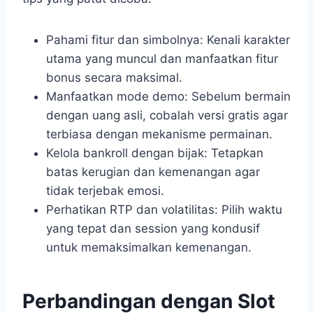
Pahami fitur dan simbolnya: Kenali karakter
utama yang muncul dan manfaatkan fitur
bonus secara maksimal.
Manfaatkan mode demo: Sebelum bermain
dengan uang asli, cobalah versi gratis agar
terbiasa dengan mekanisme permainan.
Kelola bankroll dengan bijak: Tetapkan
batas kerugian dan kemenangan agar
tidak terjebak emosi.
Perhatikan RTP dan volatilitas: Pilih waktu
yang tepat dan session yang kondusif
untuk memaksimalkan kemenangan.
Perbandingan dengan Slot