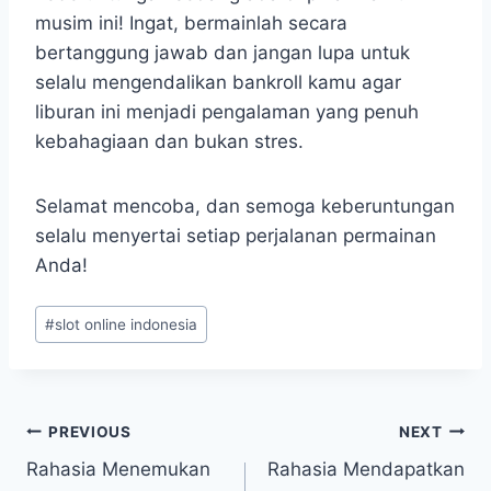
musim ini! Ingat, bermainlah secara
bertanggung jawab dan jangan lupa untuk
selalu mengendalikan bankroll kamu agar
liburan ini menjadi pengalaman yang penuh
kebahagiaan dan bukan stres.
Selamat mencoba, dan semoga keberuntungan
selalu menyertai setiap perjalanan permainan
Anda!
Post
#
slot online indonesia
Tags:
Post
PREVIOUS
NEXT
Rahasia Menemukan
Rahasia Mendapatkan
navigation