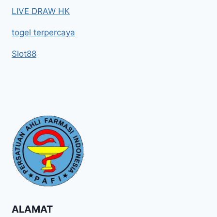
LIVE DRAW HK
togel terpercaya
Slot88
ALAMAT