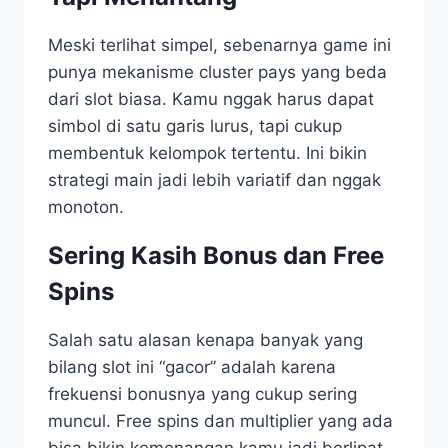
Meski terlihat simpel, sebenarnya game ini
punya mekanisme cluster pays yang beda
dari slot biasa. Kamu nggak harus dapat
simbol di satu garis lurus, tapi cukup
membentuk kelompok tertentu. Ini bikin
strategi main jadi lebih variatif dan nggak
monoton.
Sering Kasih Bonus dan Free
Spins
Salah satu alasan kenapa banyak yang
bilang slot ini “gacor” adalah karena
frekuensi bonusnya yang cukup sering
muncul. Free spins dan multiplier yang ada
bisa bikin kemenangan kamu jadi berlipat-