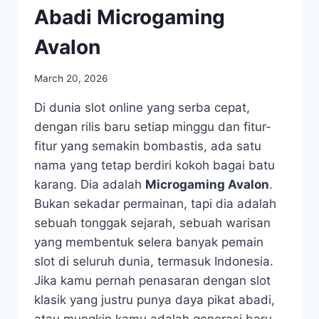
Abadi Microgaming
Avalon
March 20, 2026
Di dunia slot online yang serba cepat,
dengan rilis baru setiap minggu dan fitur-
fitur yang semakin bombastis, ada satu
nama yang tetap berdiri kokoh bagai batu
karang. Dia adalah
Microgaming Avalon
.
Bukan sekadar permainan, tapi dia adalah
sebuah tonggak sejarah, sebuah warisan
yang membentuk selera banyak pemain
slot di seluruh dunia, termasuk Indonesia.
Jika kamu pernah penasaran dengan slot
klasik yang justru punya daya pikat abadi,