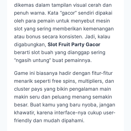
dikemas dalam tampilan visual cerah dan
penuh warna. Kata “gacor” sendiri dipakai
oleh para pemain untuk menyebut mesin
slot yang sering memberikan kemenangan
atau bonus secara konsisten. Jadi, kalau
digabungkan,
Slot Fruit Party Gacor
berarti slot buah yang dianggap sering
“ngasih untung” buat pemainnya.
Game ini biasanya hadir dengan fitur-fitur
menarik seperti free spins, multipliers, dan
cluster pays yang bikin pengalaman main
makin seru dan peluang menang semakin
besar. Buat kamu yang baru nyoba, jangan
khawatir, karena interface-nya cukup user-
friendly dan mudah dipahami.