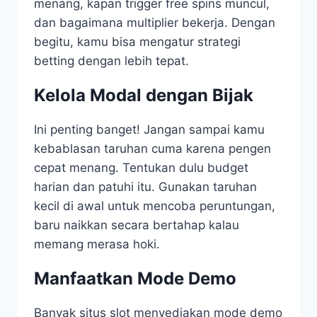
menang, kapan trigger free spins muncul,
dan bagaimana multiplier bekerja. Dengan
begitu, kamu bisa mengatur strategi
betting dengan lebih tepat.
Kelola Modal dengan Bijak
Ini penting banget! Jangan sampai kamu
kebablasan taruhan cuma karena pengen
cepat menang. Tentukan dulu budget
harian dan patuhi itu. Gunakan taruhan
kecil di awal untuk mencoba peruntungan,
baru naikkan secara bertahap kalau
memang merasa hoki.
Manfaatkan Mode Demo
Banyak situs slot menyediakan mode demo