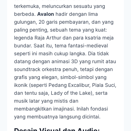
terkemuka, meluncurkan sesuatu yang
berbeda.
Avalon
hadir dengan lima
gulungan, 20 garis pembayaran, dan yang
paling penting, sebuah tema yang kuat:
legenda Raja Arthur dan para ksatria meja
bundar. Saat itu, tema fantasi-medieval
seperti ini masih cukup langka. Dia tidak
datang dengan animasi 3D yang rumit atau
soundtrack orkestra penuh, tetapi dengan
grafis yang elegan, simbol-simbol yang
ikonik (seperti Pedang Excalibur, Piala Suci,
dan tentu saja, Lady of the Lake), serta
musik latar yang mistis dan
membangkitkan imajinasi. Inilah fondasi
yang membuatnya langsung dicintai.
Desain Visual dan Audio: