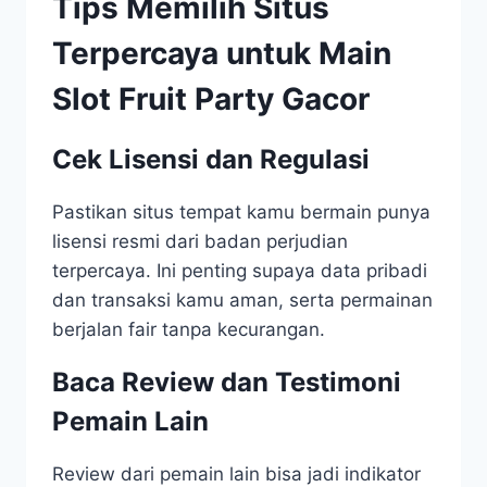
Tips Memilih Situs
Terpercaya untuk Main
Slot Fruit Party Gacor
Cek Lisensi dan Regulasi
Pastikan situs tempat kamu bermain punya
lisensi resmi dari badan perjudian
terpercaya. Ini penting supaya data pribadi
dan transaksi kamu aman, serta permainan
berjalan fair tanpa kecurangan.
Baca Review dan Testimoni
Pemain Lain
Review dari pemain lain bisa jadi indikator