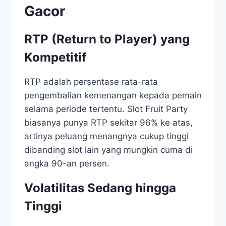
Gacor
RTP (Return to Player) yang
Kompetitif
RTP adalah persentase rata-rata
pengembalian kemenangan kepada pemain
selama periode tertentu. Slot Fruit Party
biasanya punya RTP sekitar 96% ke atas,
artinya peluang menangnya cukup tinggi
dibanding slot lain yang mungkin cuma di
angka 90-an persen.
Volatilitas Sedang hingga
Tinggi