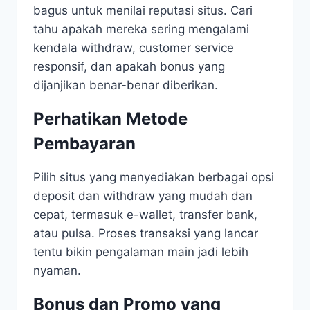
bagus untuk menilai reputasi situs. Cari
tahu apakah mereka sering mengalami
kendala withdraw, customer service
responsif, dan apakah bonus yang
dijanjikan benar-benar diberikan.
Perhatikan Metode
Pembayaran
Pilih situs yang menyediakan berbagai opsi
deposit dan withdraw yang mudah dan
cepat, termasuk e-wallet, transfer bank,
atau pulsa. Proses transaksi yang lancar
tentu bikin pengalaman main jadi lebih
nyaman.
Bonus dan Promo yang