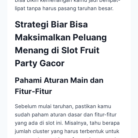
lipat tanpa harus pasang taruhan besar.
Strategi Biar Bisa
Maksimalkan Peluang
Menang di Slot Fruit
Party Gacor
Pahami Aturan Main dan
Fitur-Fitur
Sebelum mulai taruhan, pastikan kamu
sudah paham aturan dasar dan fitur-fitur
yang ada di slot ini. Misalnya, tahu berapa
jumlah cluster yang harus terbentuk untuk