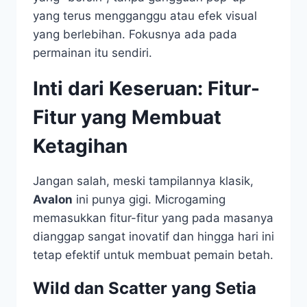
yang terus mengganggu atau efek visual
yang berlebihan. Fokusnya ada pada
permainan itu sendiri.
Inti dari Keseruan: Fitur-
Fitur yang Membuat
Ketagihan
Jangan salah, meski tampilannya klasik,
Avalon
ini punya gigi. Microgaming
memasukkan fitur-fitur yang pada masanya
dianggap sangat inovatif dan hingga hari ini
tetap efektif untuk membuat pemain betah.
Wild dan Scatter yang Setia