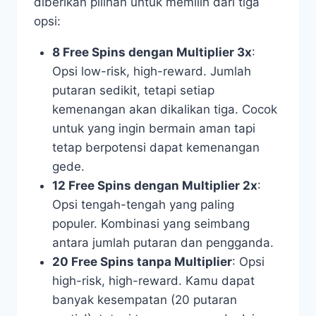
diberikan pilihan untuk memilih dari tiga
opsi:
8 Free Spins dengan Multiplier 3x
:
Opsi low-risk, high-reward. Jumlah
putaran sedikit, tetapi setiap
kemenangan akan dikalikan tiga. Cocok
untuk yang ingin bermain aman tapi
tetap berpotensi dapat kemenangan
gede.
12 Free Spins dengan Multiplier 2x
:
Opsi tengah-tengah yang paling
populer. Kombinasi yang seimbang
antara jumlah putaran dan pengganda.
20 Free Spins tanpa Multiplier
: Opsi
high-risk, high-reward. Kamu dapat
banyak kesempatan (20 putaran