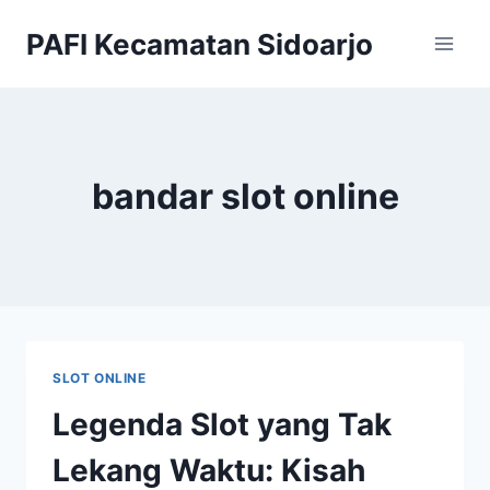
Skip
PAFI Kecamatan Sidoarjo
to
content
bandar slot online
SLOT ONLINE
Legenda Slot yang Tak
Lekang Waktu: Kisah