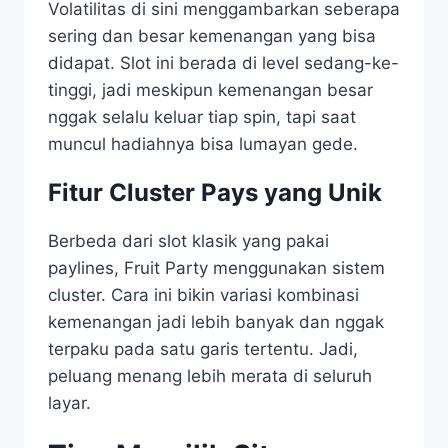
Volatilitas di sini menggambarkan seberapa
sering dan besar kemenangan yang bisa
didapat. Slot ini berada di level sedang-ke-
tinggi, jadi meskipun kemenangan besar
nggak selalu keluar tiap spin, tapi saat
muncul hadiahnya bisa lumayan gede.
Fitur Cluster Pays yang Unik
Berbeda dari slot klasik yang pakai
paylines, Fruit Party menggunakan sistem
cluster. Cara ini bikin variasi kombinasi
kemenangan jadi lebih banyak dan nggak
terpaku pada satu garis tertentu. Jadi,
peluang menang lebih merata di seluruh
layar.