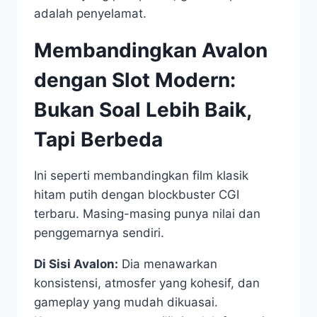
adalah penyelamat.
Membandingkan Avalon
dengan Slot Modern:
Bukan Soal Lebih Baik,
Tapi Berbeda
Ini seperti membandingkan film klasik
hitam putih dengan blockbuster CGI
terbaru. Masing-masing punya nilai dan
penggemarnya sendiri.
Di Sisi Avalon:
Dia menawarkan
konsistensi, atmosfer yang kohesif, dan
gameplay yang mudah dikuasai.