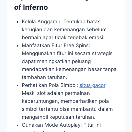
of Inferno
Kelola Anggaran: Tentukan batas
kerugian dan kemenangan sebelum
bermain agar tidak terjebak emosi.
Manfaatkan Fitur Free Spins:
Menggunakan fitur ini secara strategis
dapat meningkatkan peluang
mendapatkan kemenangan besar tanpa
tambahan taruhan.
Perhatikan Pola Simbol:
situs gacor
Meski slot adalah permainan
keberuntungan, memperhatikan pola
simbol tertentu bisa membantu dalam
mengambil keputusan taruhan.
Gunakan Mode Autoplay: Fitur ini