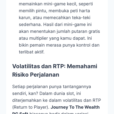
memainkan mini-game kecil, seperti
memilih pintu, membuka peti harta
karun, atau memecahkan teka-teki
sederhana. Hasil dari mini-game ini
akan menentukan jumlah putaran gratis
atau multiplier yang kamu dapat. Ini
bikin pemain merasa punya kontrol dan
terlibat aktif.
Volatilitas dan RTP: Memahami
Risiko Perjalanan
Setiap perjalanan punya tantangannya
sendiri, kan? Dalam dunia slot, ini
diterjemahkan ke dalam volatilitas dan RTP
(Return to Player).
Journey To The Wealth
PG Soft
biasanya hadir dalam variasi