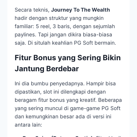
Secara teknis,
Journey To The Wealth
hadir dengan struktur yang mungkin
familiar: 5 reel, 3 baris, dengan sejumlah
paylines. Tapi jangan dikira biasa-biasa
saja. Di situlah keahlian PG Soft bermain.
Fitur Bonus yang Sering Bikin
Jantung Berdebar
Ini dia bumbu penyedapnya. Hampir bisa
dipastikan, slot ini dilengkapi dengan
beragam fitur bonus yang kreatif. Beberapa
yang sering muncul di game-game PG Soft
dan kemungkinan besar ada di versi ini
antara lain: