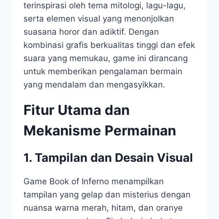
terinspirasi oleh tema mitologi, lagu-lagu,
serta elemen visual yang menonjolkan
suasana horor dan adiktif. Dengan
kombinasi grafis berkualitas tinggi dan efek
suara yang memukau, game ini dirancang
untuk memberikan pengalaman bermain
yang mendalam dan mengasyikkan.
Fitur Utama dan
Mekanisme Permainan
1. Tampilan dan Desain Visual
Game Book of Inferno menampilkan
tampilan yang gelap dan misterius dengan
nuansa warna merah, hitam, dan oranye