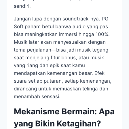
sendiri.
Jangan lupa dengan soundtrack-nya. PG
Soft paham betul bahwa audio yang pas
bisa meningkatkan immersi hingga 100%.
Musik latar akan menyesuaikan dengan
tema perjalanan—bisa jadi musik tegang
saat menjelang fitur bonus, atau musik
yang riang dan epik saat kamu
mendapatkan kemenangan besar. Efek
suara setiap putaran, setiap kemenangan,
dirancang untuk memuaskan telinga dan
menambah sensasi.
Mekanisme Bermain: Apa
yang Bikin Ketagihan?