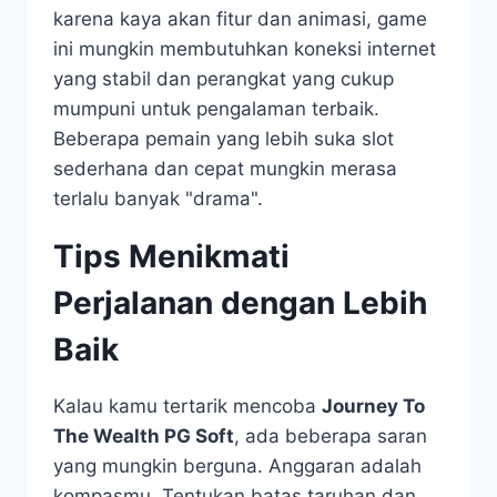
karena kaya akan fitur dan animasi, game
ini mungkin membutuhkan koneksi internet
yang stabil dan perangkat yang cukup
mumpuni untuk pengalaman terbaik.
Beberapa pemain yang lebih suka slot
sederhana dan cepat mungkin merasa
terlalu banyak "drama".
Tips Menikmati
Perjalanan dengan Lebih
Baik
Kalau kamu tertarik mencoba
Journey To
The Wealth PG Soft
, ada beberapa saran
yang mungkin berguna. Anggaran adalah
kompasmu. Tentukan batas taruhan dan