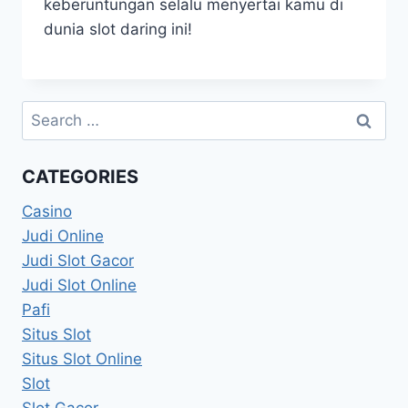
keberuntungan selalu menyertai kamu di
dunia slot daring ini!
Search
for:
CATEGORIES
Casino
Judi Online
Judi Slot Gacor
Judi Slot Online
Pafi
Situs Slot
Situs Slot Online
Slot