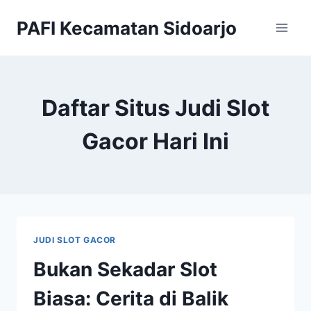
Skip
PAFI Kecamatan Sidoarjo
to
content
Daftar Situs Judi Slot
Gacor Hari Ini
JUDI SLOT GACOR
Bukan Sekadar Slot
Biasa: Cerita di Balik