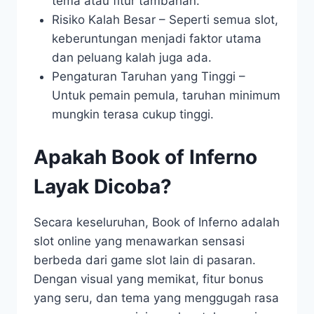
tema atau fitur tambahan.
Risiko Kalah Besar – Seperti semua slot,
keberuntungan menjadi faktor utama
dan peluang kalah juga ada.
Pengaturan Taruhan yang Tinggi –
Untuk pemain pemula, taruhan minimum
mungkin terasa cukup tinggi.
Apakah Book of Inferno
Layak Dicoba?
Secara keseluruhan, Book of Inferno adalah
slot online yang menawarkan sensasi
berbeda dari game slot lain di pasaran.
Dengan visual yang memikat, fitur bonus
yang seru, dan tema yang menggugah rasa