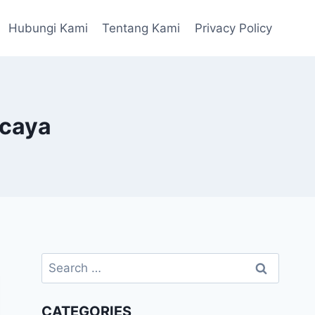
Hubungi Kami
Tentang Kami
Privacy Policy
rcaya
Search
for:
CATEGORIES