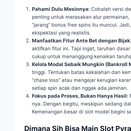
Pahami Dulu Mesinnya:
Cobalah versi de
penting untuk merasakan alur permainan, s
“jarang” bonus free spins itu muncul. Jad
ekspektasi yang realistis.
Manfaatkan Fitur Ante Bet dengan Bijak
aktifkan fitur ini. Tapi ingat, taruhan da
cukup untuk menanggung kenaikan taruhan
Kelola Modal Sebaik Mungkin (Bankroll
tinggi. Tentukan batas kekalahan dan k
“chase loss” atau mengejar kerugian karen
setiap spin acak dan nggak ada jaminan.
Fokus pada Proses, Bukan Hanya Hasil:
N
nya. Dengan begitu, meskipun sedang dala
Kemenangan besar di slot model begini se
Dimana Sih Bisa Main Slot Py