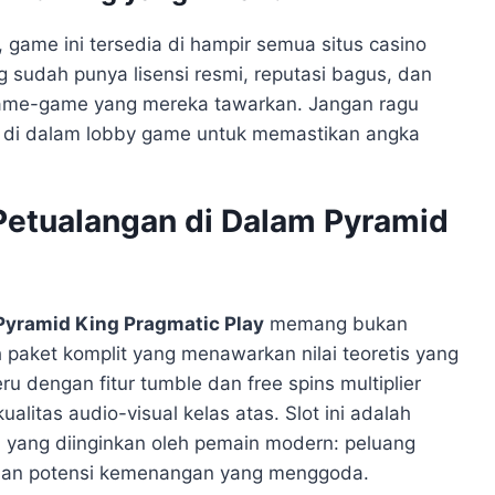
 game ini tersedia di hampir semua situs casino
ang sudah punya lisensi resmi, reputasi bagus, dan
game-game yang mereka tawarkan. Jangan ragu
e” di dalam lobby game untuk memastikan angka
Petualangan di Dalam Pyramid
 Pyramid King Pragmatic Play
memang bukan
h paket komplit yang menawarkan nilai teoretis yang
 dengan fitur tumble dan free spins multiplier
litas audio-visual kelas atas. Slot ini adalah
 yang diinginkan oleh pemain modern: peluang
, dan potensi kemenangan yang menggoda.