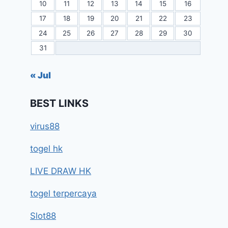
10
11
12
13
14
15
16
17
18
19
20
21
22
23
24
25
26
27
28
29
30
31
« Jul
BEST LINKS
virus88
togel hk
LIVE DRAW HK
togel terpercaya
Slot88