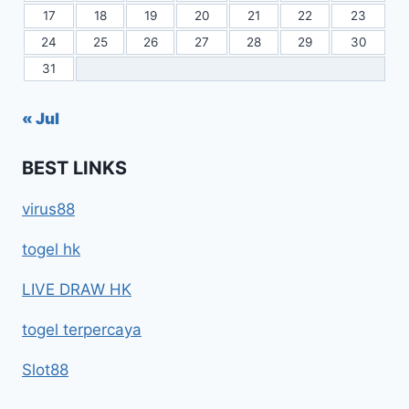
17
18
19
20
21
22
23
24
25
26
27
28
29
30
31
« Jul
BEST LINKS
virus88
togel hk
LIVE DRAW HK
togel terpercaya
Slot88