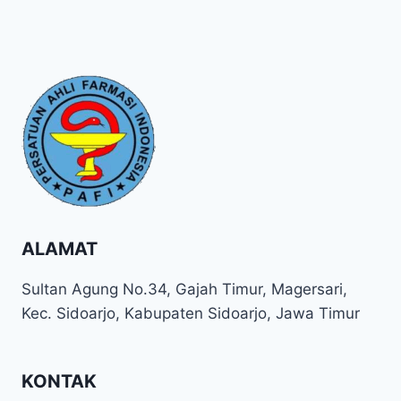
ALAMAT
Sultan Agung No.34, Gajah Timur, Magersari,
Kec. Sidoarjo, Kabupaten Sidoarjo, Jawa Timur
KONTAK