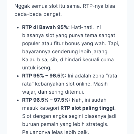
Nggak semua slot itu sama. RTP-nya bisa
beda-beda banget.
RTP di Bawah 95%:
Hati-hati, ini
biasanya slot yang punya tema sangat
populer atau fitur bonus yang wah. Tapi,
bayarannya cenderung lebih jarang.
Kalau bisa, sih, dihindari kecuali cuma
untuk iseng.
RTP 95% – 96.5%:
Ini adalah zona “rata-
rata” kebanyakan slot online. Masih
wajar, dan sering ditemui.
RTP 96.5% – 97.5%:
Nah, ini sudah
masuk kategori
RTP slot paling tinggi
.
Slot dengan angka segini biasanya jadi
buruan pemain yang lebih strategis.
Peluangnya jelas lebih baik.