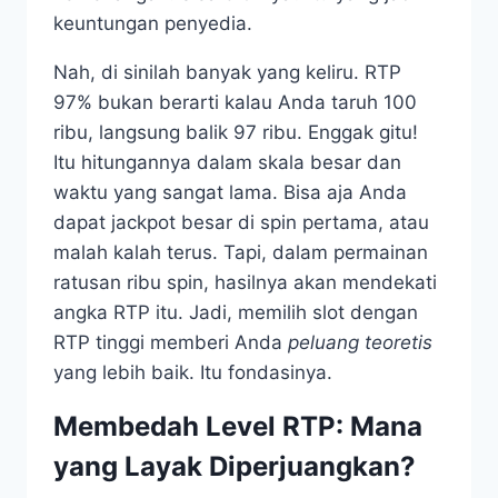
keuntungan penyedia.
Nah, di sinilah banyak yang keliru. RTP
97% bukan berarti kalau Anda taruh 100
ribu, langsung balik 97 ribu. Enggak gitu!
Itu hitungannya dalam skala besar dan
waktu yang sangat lama. Bisa aja Anda
dapat jackpot besar di spin pertama, atau
malah kalah terus. Tapi, dalam permainan
ratusan ribu spin, hasilnya akan mendekati
angka RTP itu. Jadi, memilih slot dengan
RTP tinggi memberi Anda
peluang teoretis
yang lebih baik. Itu fondasinya.
Membedah Level RTP: Mana
yang Layak Diperjuangkan?