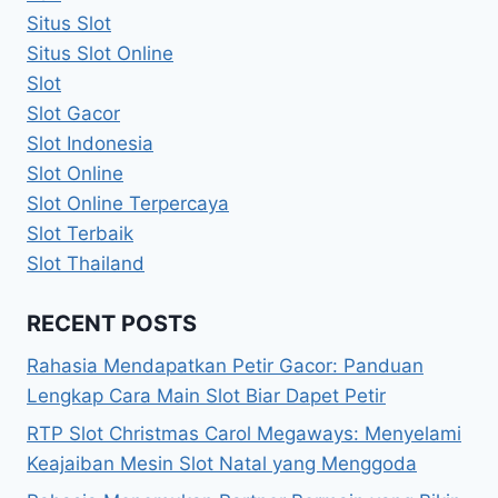
Situs Slot
Situs Slot Online
Slot
Slot Gacor
Slot Indonesia
Slot Online
Slot Online Terpercaya
Slot Terbaik
Slot Thailand
RECENT POSTS
Rahasia Mendapatkan Petir Gacor: Panduan
Lengkap Cara Main Slot Biar Dapet Petir
RTP Slot Christmas Carol Megaways: Menyelami
Keajaiban Mesin Slot Natal yang Menggoda