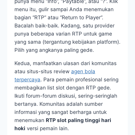
punya menu “Info”, “Paytable”, atau “?”. Klik
menu itu, gulir sampai Anda menemukan
bagian “RTP” atau “Return to Player”.
Bacalah baik-baik. Kadang, satu provider
punya beberapa varian RTP untuk game
yang sama (tergantung kebijakan platform).
Pilih yang angkanya paling gede.
Kedua, manfaatkan ulasan dari komunitas
atau situs-situs review
agen bola
terpercaya
. Para pemain profesional sering
membagikan list slot dengan RTP gede.
Ikuti forum-forum diskusi, sering-seringlah
bertanya. Komunitas adalah sumber
informasi yang sangat berharga untuk
menemukan
RTP slot paling tinggi hari
hoki
versi pemain lain.