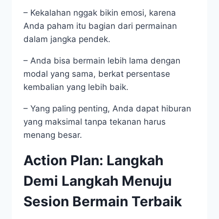
– Kekalahan nggak bikin emosi, karena
Anda paham itu bagian dari permainan
dalam jangka pendek.
– Anda bisa bermain lebih lama dengan
modal yang sama, berkat persentase
kembalian yang lebih baik.
– Yang paling penting, Anda dapat hiburan
yang maksimal tanpa tekanan harus
menang besar.
Action Plan: Langkah
Demi Langkah Menuju
Sesion Bermain Terbaik