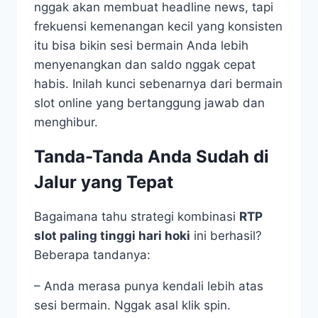
nggak akan membuat headline news, tapi
frekuensi kemenangan kecil yang konsisten
itu bisa bikin sesi bermain Anda lebih
menyenangkan dan saldo nggak cepat
habis. Inilah kunci sebenarnya dari bermain
slot online yang bertanggung jawab dan
menghibur.
Tanda-Tanda Anda Sudah di
Jalur yang Tepat
Bagaimana tahu strategi kombinasi
RTP
slot paling tinggi hari hoki
ini berhasil?
Beberapa tandanya:
– Anda merasa punya kendali lebih atas
sesi bermain. Nggak asal klik spin.