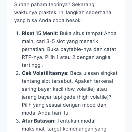
Sudah paham teorinya? Sekarang,
waktunya praktek. Ini langkah sederhana
yang bisa Anda coba besok:
Riset 15 Menit:
Buka situs tempat Anda
main, cari 3-5 slot yang menarik
perhatian. Buka paytable-nya dan catat
RTP-nya. Pilih 1 atau 2 dengan angka
tertinggi.
Cek Volatilitasnya:
Baca ulasan singkat
tentang slot tersebut. Apakah terkenal
sering bayar kecil (low volatile) atau
jarang bayar tapi gede (high volatile)?
Pilih yang sesuai dengan mood dan
modal Anda hari itu.
Atur Batasan:
Tentukan modal
maksimal, target kemenangan yang