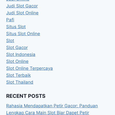
Judi Slot Gacor
Judi Slot Online
Pafi
Situs Slot
Situs Slot Online
Slot
Slot Gacor
Slot Indonesia
Slot Online
Slot Online Terpercaya
Slot Terbaik
Slot Thailand
RECENT POSTS
Rahasia Mendapatkan Petir Gacor: Panduan
Lengkap Cara Main Slot Biar Dapet Petir