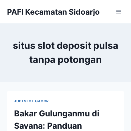
Skip
PAFI Kecamatan Sidoarjo
to
content
situs slot deposit pulsa
tanpa potongan
JUDI SLOT GACOR
Bakar Gulunganmu di
Savana: Panduan