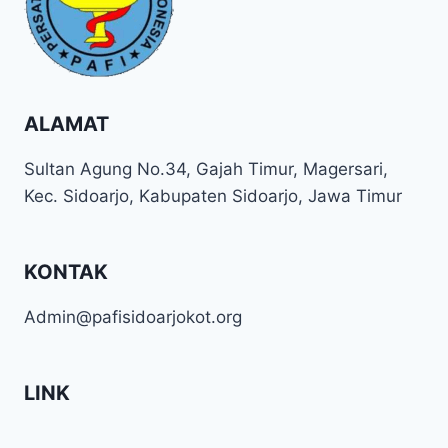
ALAMAT
Sultan Agung No.34, Gajah Timur, Magersari,
Kec. Sidoarjo, Kabupaten Sidoarjo, Jawa Timur
KONTAK
Admin@pafisidoarjokot.org
LINK