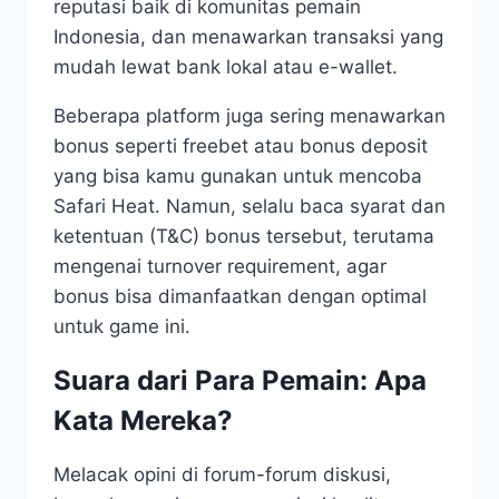
reputasi baik di komunitas pemain
Indonesia, dan menawarkan transaksi yang
mudah lewat bank lokal atau e-wallet.
Beberapa platform juga sering menawarkan
bonus seperti freebet atau bonus deposit
yang bisa kamu gunakan untuk mencoba
Safari Heat. Namun, selalu baca syarat dan
ketentuan (T&C) bonus tersebut, terutama
mengenai turnover requirement, agar
bonus bisa dimanfaatkan dengan optimal
untuk game ini.
Suara dari Para Pemain: Apa
Kata Mereka?
Melacak opini di forum-forum diskusi,