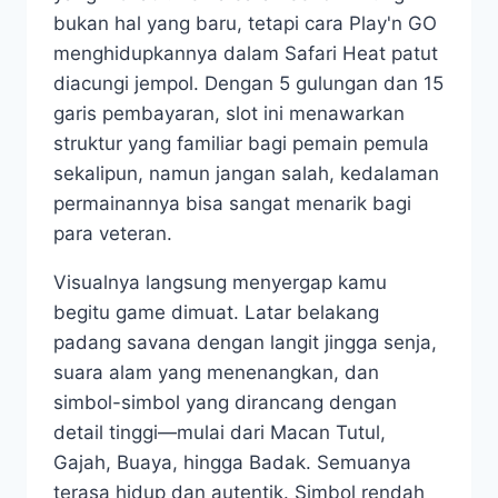
bukan hal yang baru, tetapi cara Play'n GO
menghidupkannya dalam Safari Heat patut
diacungi jempol. Dengan 5 gulungan dan 15
garis pembayaran, slot ini menawarkan
struktur yang familiar bagi pemain pemula
sekalipun, namun jangan salah, kedalaman
permainannya bisa sangat menarik bagi
para veteran.
Visualnya langsung menyergap kamu
begitu game dimuat. Latar belakang
padang savana dengan langit jingga senja,
suara alam yang menenangkan, dan
simbol-simbol yang dirancang dengan
detail tinggi—mulai dari Macan Tutul,
Gajah, Buaya, hingga Badak. Semuanya
terasa hidup dan autentik. Simbol rendah