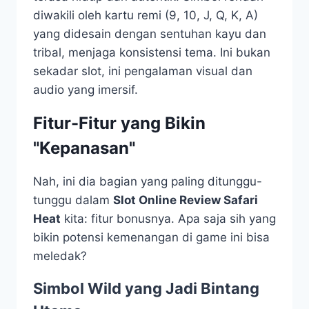
diwakili oleh kartu remi (9, 10, J, Q, K, A)
yang didesain dengan sentuhan kayu dan
tribal, menjaga konsistensi tema. Ini bukan
sekadar slot, ini pengalaman visual dan
audio yang imersif.
Fitur-Fitur yang Bikin
"Kepanasan"
Nah, ini dia bagian yang paling ditunggu-
tunggu dalam
Slot Online Review Safari
Heat
kita: fitur bonusnya. Apa saja sih yang
bikin potensi kemenangan di game ini bisa
meledak?
Simbol Wild yang Jadi Bintang