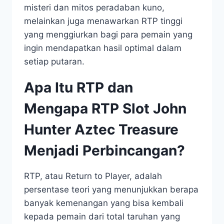
misteri dan mitos peradaban kuno,
melainkan juga menawarkan RTP tinggi
yang menggiurkan bagi para pemain yang
ingin mendapatkan hasil optimal dalam
setiap putaran.
Apa Itu RTP dan
Mengapa RTP Slot John
Hunter Aztec Treasure
Menjadi Perbincangan?
RTP, atau Return to Player, adalah
persentase teori yang menunjukkan berapa
banyak kemenangan yang bisa kembali
kepada pemain dari total taruhan yang