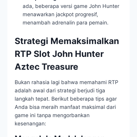
ada, beberapa versi game John Hunter
menawarkan jackpot progresif,
menambah adrenalin para pemain.
Strategi Memaksimalkan
RTP Slot John Hunter
Aztec Treasure
Bukan rahasia lagi bahwa memahami RTP
adalah awal dari strategi berjudi tiga
langkah tepat. Berikut beberapa tips agar
Anda bisa meraih manfaat maksimal dari
game ini tanpa mengorbankan
kesenangan: