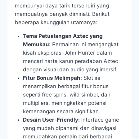
mempunyai daya tarik tersendiri yang
membuatnya banyak diminati. Berikut
beberapa keunggulan utamanya:
Tema Petualangan Aztec yang
Memukau:
Permainan ini mengangkat
kisah eksplorasi John Hunter dalam
mencari harta karun peradaban Aztec
dengan visual dan audio yang imersif.
Fitur Bonus Melimpah:
Slot ini
menampilkan berbagai fitur bonus
seperti free spins, wild simbol, dan
multipliers, meningkatkan potensi
kemenangan secara signifikan.
Desain User-Friendly:
Interface game
yang mudah dipahami dan dinavigasi
memudahkan pemain dari berbagai