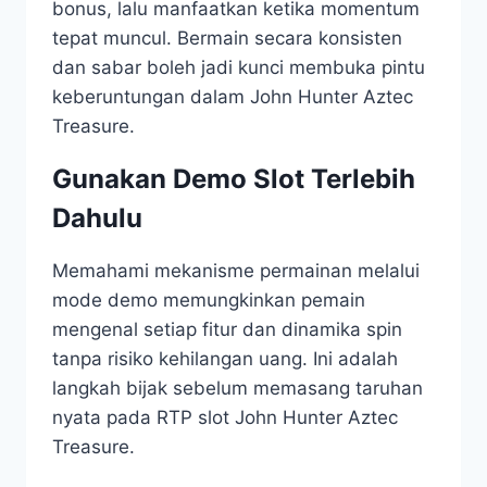
bonus, lalu manfaatkan ketika momentum
tepat muncul. Bermain secara konsisten
dan sabar boleh jadi kunci membuka pintu
keberuntungan dalam John Hunter Aztec
Treasure.
Gunakan Demo Slot Terlebih
Dahulu
Memahami mekanisme permainan melalui
mode demo memungkinkan pemain
mengenal setiap fitur dan dinamika spin
tanpa risiko kehilangan uang. Ini adalah
langkah bijak sebelum memasang taruhan
nyata pada RTP slot John Hunter Aztec
Treasure.