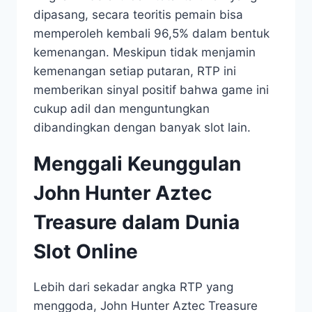
dipasang, secara teoritis pemain bisa
memperoleh kembali 96,5% dalam bentuk
kemenangan. Meskipun tidak menjamin
kemenangan setiap putaran, RTP ini
memberikan sinyal positif bahwa game ini
cukup adil dan menguntungkan
dibandingkan dengan banyak slot lain.
Menggali Keunggulan
John Hunter Aztec
Treasure dalam Dunia
Slot Online
Lebih dari sekadar angka RTP yang
menggoda, John Hunter Aztec Treasure