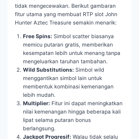
tidak mengecewakan. Berikut gambaran
fitur utama yang membuat RTP slot John
Hunter Aztec Treasure semakin menarik:
Free Spins:
Simbol scatter biasanya
memicu putaran gratis, memberikan
kesempatan lebih untuk menang tanpa
mengeluarkan taruhan tambahan.
Wild Substitutions:
Simbol wild
menggantikan simbol lain untuk
membentuk kombinasi kemenangan
lebih mudah.
Multiplier:
Fitur ini dapat meningkatkan
nilai kemenangan hingga beberapa kali
lipat selama putaran bonus
berlangsung.
Jackpot Progresif:
Walau tidak selalu