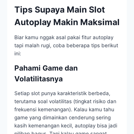
Tips Supaya Main Slot
Autoplay Makin Maksimal
Biar kamu nggak asal pakai fitur autoplay
tapi malah rugi, coba beberapa tips berikut
ini:
Pahami Game dan
Volatilitasnya
Setiap slot punya karakteristik berbeda,
terutama soal volatilitas (tingkat risiko dan
frekuensi kemenangan). Kalau kamu tahu
game yang dimainkan cenderung sering
kasih kemenangan kecil, autoplay bisa jadi
pilihan bagus. Tapi kalau game sangat