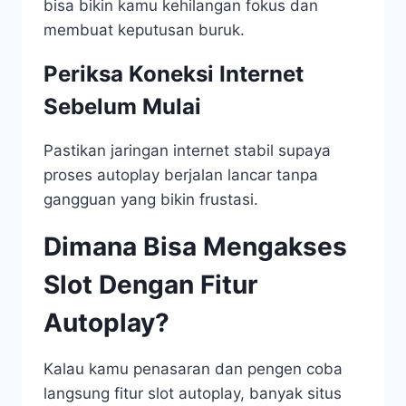
bisa bikin kamu kehilangan fokus dan
membuat keputusan buruk.
Periksa Koneksi Internet
Sebelum Mulai
Pastikan jaringan internet stabil supaya
proses autoplay berjalan lancar tanpa
gangguan yang bikin frustasi.
Dimana Bisa Mengakses
Slot Dengan Fitur
Autoplay?
Kalau kamu penasaran dan pengen coba
langsung fitur slot autoplay, banyak situs