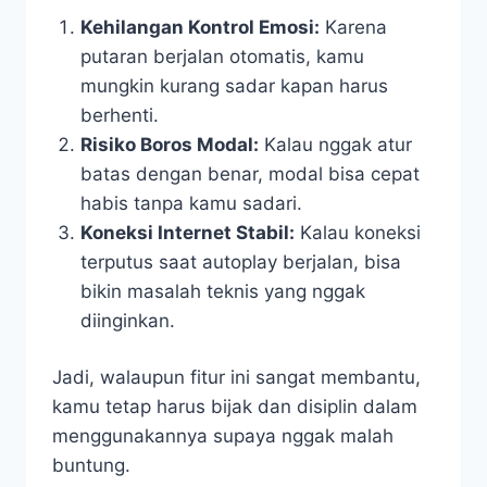
Kehilangan Kontrol Emosi:
Karena
putaran berjalan otomatis, kamu
mungkin kurang sadar kapan harus
berhenti.
Risiko Boros Modal:
Kalau nggak atur
batas dengan benar, modal bisa cepat
habis tanpa kamu sadari.
Koneksi Internet Stabil:
Kalau koneksi
terputus saat autoplay berjalan, bisa
bikin masalah teknis yang nggak
diinginkan.
Jadi, walaupun fitur ini sangat membantu,
kamu tetap harus bijak dan disiplin dalam
menggunakannya supaya nggak malah
buntung.