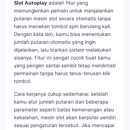
Slot Autoplay
adalah fitur yang
memungkinkan pemain untuk menjalankan
putaran mesin slot secara otomatis tanpa
harus menekan tombol spin berulang kali.
Dengan kata lain, kamu bisa menentukan
jumlah putaran otomatis yang ingin
dijalankan, lalu biarkan sistem melakukan
sisanya. Fitur ini sangat cocok buat kamu
yang pengen santai sambil tetap menikmati
permainan tanpa harus terus-terusan klik
tombol.
Cara kerjanya cukup sederhana: setelah
kamu atur jumlah putaran dan beberapa
parameter seperti batas kemenangan atau
kekalahan, mesin slot akan berputar sendiri
sesuai pengaturan tersebut. Jika mencapai