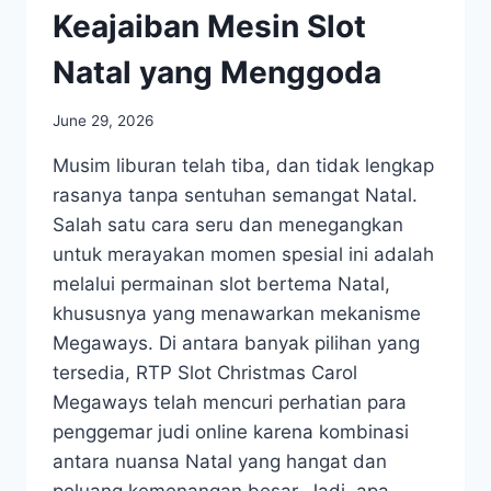
Keajaiban Mesin Slot
Natal yang Menggoda
June 29, 2026
Musim liburan telah tiba, dan tidak lengkap
rasanya tanpa sentuhan semangat Natal.
Salah satu cara seru dan menegangkan
untuk merayakan momen spesial ini adalah
melalui permainan slot bertema Natal,
khususnya yang menawarkan mekanisme
Megaways. Di antara banyak pilihan yang
tersedia, RTP Slot Christmas Carol
Megaways telah mencuri perhatian para
penggemar judi online karena kombinasi
antara nuansa Natal yang hangat dan