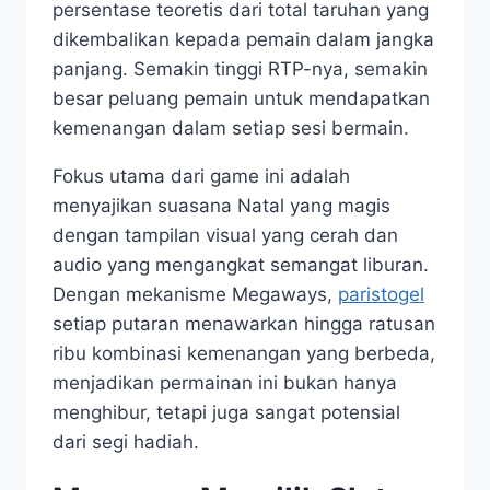
persentase teoretis dari total taruhan yang
dikembalikan kepada pemain dalam jangka
panjang. Semakin tinggi RTP-nya, semakin
besar peluang pemain untuk mendapatkan
kemenangan dalam setiap sesi bermain.
Fokus utama dari game ini adalah
menyajikan suasana Natal yang magis
dengan tampilan visual yang cerah dan
audio yang mengangkat semangat liburan.
Dengan mekanisme Megaways,
paristogel
setiap putaran menawarkan hingga ratusan
ribu kombinasi kemenangan yang berbeda,
menjadikan permainan ini bukan hanya
menghibur, tetapi juga sangat potensial
dari segi hadiah.