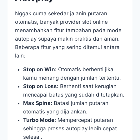
Nggak cuma sekedar jalanin putaran
otomatis, banyak provider slot online
menambahkan fitur tambahan pada mode
autoplay supaya makin praktis dan aman.
Beberapa fitur yang sering ditemui antara
lain:
Stop on Win:
Otomatis berhenti jika
kamu menang dengan jumlah tertentu.
Stop on Loss:
Berhenti saat kerugian
mencapai batas yang sudah ditetapkan.
Max Spins:
Batasi jumlah putaran
otomatis yang dijalankan.
Turbo Mode:
Mempercepat putaran
sehingga proses autoplay lebih cepat
selesai.