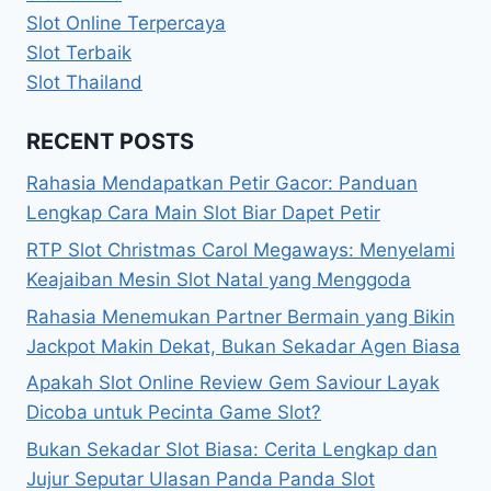
Slot Online Terpercaya
Slot Terbaik
Slot Thailand
RECENT POSTS
Rahasia Mendapatkan Petir Gacor: Panduan
Lengkap Cara Main Slot Biar Dapet Petir
RTP Slot Christmas Carol Megaways: Menyelami
Keajaiban Mesin Slot Natal yang Menggoda
Rahasia Menemukan Partner Bermain yang Bikin
Jackpot Makin Dekat, Bukan Sekadar Agen Biasa
Apakah Slot Online Review Gem Saviour Layak
Dicoba untuk Pecinta Game Slot?
Bukan Sekadar Slot Biasa: Cerita Lengkap dan
Jujur Seputar Ulasan Panda Panda Slot