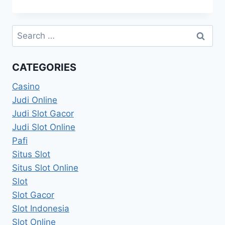
Search
for:
CATEGORIES
Casino
Judi Online
Judi Slot Gacor
Judi Slot Online
Pafi
Situs Slot
Situs Slot Online
Slot
Slot Gacor
Slot Indonesia
Slot Online