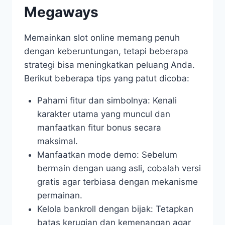
Megaways
Memainkan slot online memang penuh
dengan keberuntungan, tetapi beberapa
strategi bisa meningkatkan peluang Anda.
Berikut beberapa tips yang patut dicoba:
Pahami fitur dan simbolnya: Kenali
karakter utama yang muncul dan
manfaatkan fitur bonus secara
maksimal.
Manfaatkan mode demo: Sebelum
bermain dengan uang asli, cobalah versi
gratis agar terbiasa dengan mekanisme
permainan.
Kelola bankroll dengan bijak: Tetapkan
batas kerugian dan kemenangan agar