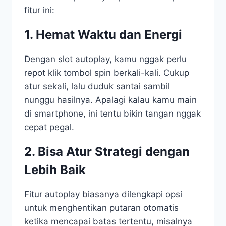
fitur ini:
1. Hemat Waktu dan Energi
Dengan slot autoplay, kamu nggak perlu
repot klik tombol spin berkali-kali. Cukup
atur sekali, lalu duduk santai sambil
nunggu hasilnya. Apalagi kalau kamu main
di smartphone, ini tentu bikin tangan nggak
cepat pegal.
2. Bisa Atur Strategi dengan
Lebih Baik
Fitur autoplay biasanya dilengkapi opsi
untuk menghentikan putaran otomatis
ketika mencapai batas tertentu, misalnya